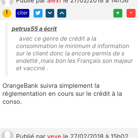
Publié
par
alexf
le 27/02/2018 à 14h56
!
+
-
citer
petrus55 a écrit
avec ce genre de crédit a la
consommation le minimum d information
sur le client donc la encore permis de s
endetté ,mais bon les Français son majeur
et vacciné .
OrangeBank suivra simplement la
réglementation en cours sur le crédit à la
conso.
Publié
par
veve
le 27/02/2018 à 15h02