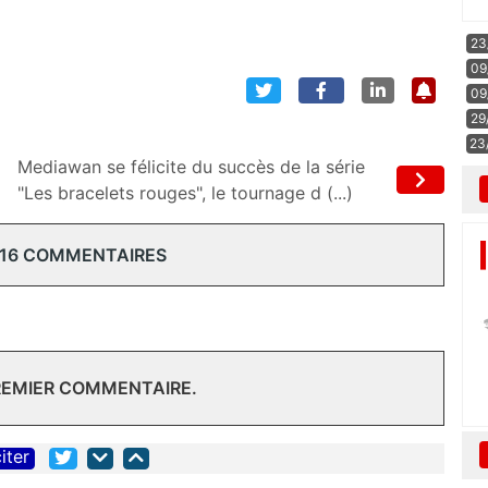
23
09
09
29
23
Mediawan se félicite du succès de la série
"Les bracelets rouges", le tournage d (...)
 16 COMMENTAIRES
REMIER COMMENTAIRE.
iter