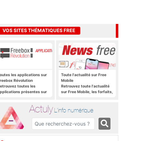
VOS SITES THÉMATIQUES FREE
outes les applications sur
Toute l'actualité sur Free
reebox Révolution
Mobile
etrouvez toutes les
Retrouvez toute l'actualité
pplications présentes sur
sur Free Mobile, les forfaits,
reebox Révolution en un
le déploiement 4G, 5G, les
lic
promos, les nouveautés et
Actuly
bien plus encore
L'info numérique