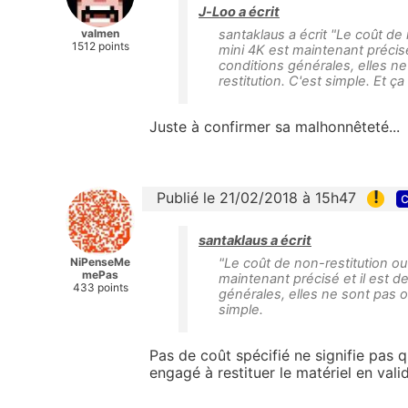
J-Loo a écrit
valmen
santaklaus a écrit "Le coût de
1512 points
mini 4K est maintenant précisé e
conditions générales, elles n
restitution. C'est simple. Et ç
Juste à confirmer sa malhonnêteté...
!
Publié le 21/02/2018 à 15h47
c
santaklaus a écrit
NiPenseMe
"Le coût de non-restitution ou
mePas
maintenant précisé et il est de
433 points
générales, elles ne sont pas o
simple.
Pas de coût spécifié ne signifie pas q
engagé à restituer le matériel en val