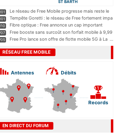
ST BARTH
Le réseau de Free Mobile progresse mais reste le
/01
m
...
Tempête Goretti : le réseau de Free fortement impa
/01
...
Fibre optique : Free annonce un cap important
/10
pass
...
Free booste sans surcoût son forfait mobile à 9,99
/07
...
Free Pro lance son offre de flotte mobile 5G à La
...
/05
RÉSEAU FREE MOBILE
Antennes
Débits
Records
EN DIRECT DU FORUM