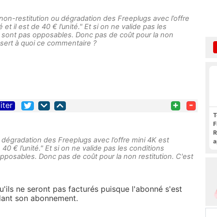
 non-restitution ou dégradation des Freeplugs avec l’offre
t il est de 40 € l’unité." Et si on ne valide pas les
e sont pas opposables. Donc pas de coût pour la non
a sert à quoi ce commentaire ?
+
-
iter
T
F
R
 dégradation des Freeplugs avec l’offre mini 4K est
a
 40 € l’unité." Et si on ne valide pas les conditions
F
pposables. Donc pas de coût pour la non restitution. C'est
c
u'ils ne seront pas facturés puisque l'abonné s'est
idant son abonnement.