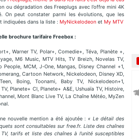
ion ou dégradation des Freeplugs avec l’offre mini 4K
é. On peut constater parmi les évolutions, que les
 indiquées dans la liste :
MyNickelodeon
et
My MTV
lle brochure tarifaire Freebox :
port+, Warner TV, Polar+, Comedie+, Téva, Planète +,
yage, M6 Music, MTV Hits, TV Breizh, Novelas TV,
top People, MCM, J-One, Mangas, Disney Channel +1,
 Boomerang, Cartoon Network, Nickelodeon, Disney XD,
 Teen, Boing, Toonami, Baby TV, Nickelodeon+1,
V, Planete+ CI, Planete+ A&E, Ushuaïa TV, Histoire,
Channel, Mont Blanc Live TV, La Chaîne Météo, MyZen
nal.
 une nouvelle mention a été ajoutée :
« Le détail des
ets sont consultables sur free.fr. Liste des chaînes
 tarifs et liste des chaînes à l’unité susceptibles