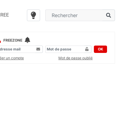
FREE
FREEZONE
OK
éer un compte
Mot de passe oublié