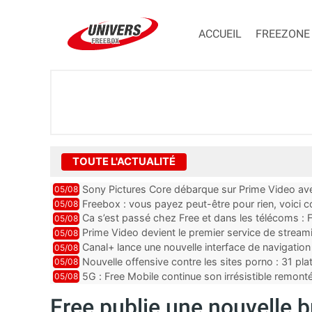
ACCUEIL
FREEZONE
TOUTE L'ACTUALITÉ
Sony Pictures Core débarque sur Prime Video avec
05/08
Freebox : vous payez peut-être pour rien, voici
05/08
abonnements TV oubliés
Ca s’est passé chez Free et dans les télécoms : F
05/08
pointe le bout de...
Prime Video devient le premier service de strea
05/08
ce lancement
Canal+ lance une nouvelle interface de navigation
05/08
Nouvelle offensive contre les sites porno : 31 pl
05/08
par Orange, Free, SF...
5G : Free Mobile continue son irrésistible remon
05/08
plus que jamais sous pr...
Free publie une nouvelle br