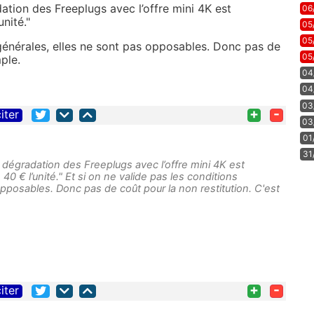
ation des Freeplugs avec l’offre mini 4K est
06
unité."
05
05
 générales, elles ne sont pas opposables. Donc pas de
05
ple.
04
04
03
+
-
iter
03
01
31
 dégradation des Freeplugs avec l’offre mini 4K est
 40 € l’unité." Et si on ne valide pas les conditions
pposables. Donc pas de coût pour la non restitution. C'est
+
-
iter