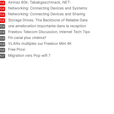
Airmez 80k: Tabakgeschmack, NET-
/08
Technologie und Leistung im
Networking: Connecting Devices and Systems
/08
Networking: Connecting Devices and Sharing
/08
Information
Storage Drives: The Backbone of Reliable Data
/08
Management
une amelioration importante dans la reception
/08
WIFI
Freebox Telecom Discussion, Internet Tech Tips
/08
Communi
Fin canal plus cinéma?
/08
VLANs multiples sur Freebox Mini 4K
/08
Free Proxi
/08
Migration vers Pop wifi 7
/07