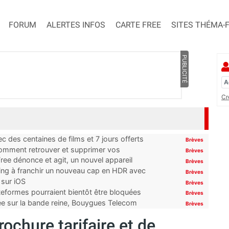
FORUM
ALERTES INFOS
CARTE FREE
SITES THÉMA-
PUBLICITÉ
Cr
 des centaines de films et 7 jours offerts
Brèves
 comment retrouver et supprimer vos
Brèves
ree dénonce et agit, un nouvel appareil
Brèves
ming à franchir un nouveau cap en HDR avec
Brèves
 sur iOS
Brèves
ateformes pourraient bientôt être bloquées
Brèves
tée sur la bande reine, Bouygues Telecom
Brèves
ochure tarifaire et de