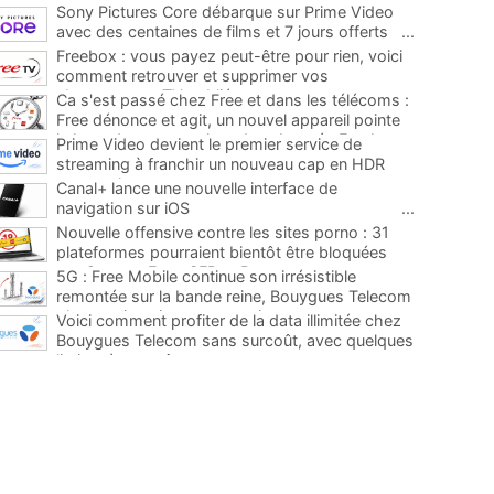
Sony Pictures Core débarque sur Prime Video
avec des centaines de films et 7 jours offerts
...
Freebox : vous payez peut-être pour rien, voici
comment retrouver et supprimer vos
abonnements TV oubliés
...
Ca s'est passé chez Free et dans les télécoms :
Free dénonce et agit, un nouvel appareil pointe
le bout de son nez chez des abonnés Freebox...
Prime Video devient le premier service de
...
streaming à franchir un nouveau cap en HDR
avec ce lancement
...
Canal+ lance une nouvelle interface de
navigation sur iOS
...
Nouvelle offensive contre les sites porno : 31
plateformes pourraient bientôt être bloquées
par Orange, Free, SFR et Bouygues
...
5G : Free Mobile continue son irrésistible
remontée sur la bande reine, Bouygues Telecom
plus que jamais sous pression
...
Voici comment profiter de la data illimitée chez
Bouygues Telecom sans surcoût, avec quelques
limites à connaître
...