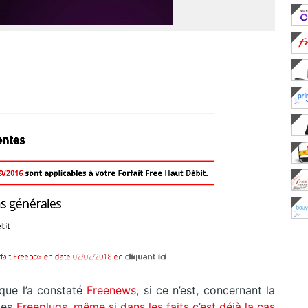
 que l’a constaté
Freenews
, si ce n’est, concernant la
 des
Freeplugs, même si dans les faits c’est déjà la cas