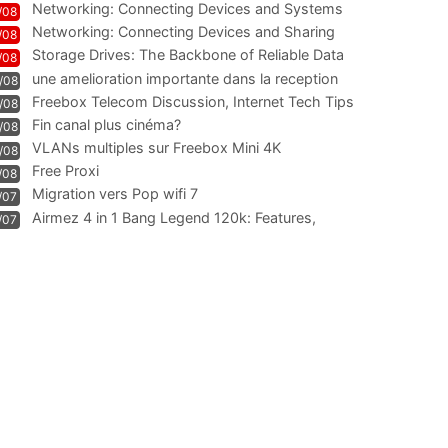
Networking: Connecting Devices and Systems
/08
Networking: Connecting Devices and Sharing
/08
Information
Storage Drives: The Backbone of Reliable Data
/08
Management
une amelioration importante dans la reception
/08
WIFI
Freebox Telecom Discussion, Internet Tech Tips
/08
Communi
Fin canal plus cinéma?
/08
VLANs multiples sur Freebox Mini 4K
/08
Free Proxi
/08
Migration vers Pop wifi 7
/07
Airmez 4 in 1 Bang Legend 120k: Features,
/07
Geschmack