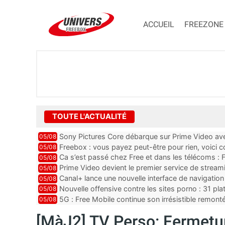
ACCUEIL
FREEZONE
TOUTE L'ACTUALITÉ
Sony Pictures Core débarque sur Prime Video avec
05/08
Freebox : vous payez peut-être pour rien, voici
05/08
abonnements TV oubliés
Ca s’est passé chez Free et dans les télécoms : F
05/08
pointe le bout de...
Prime Video devient le premier service de strea
05/08
ce lancement
Canal+ lance une nouvelle interface de navigation
05/08
Nouvelle offensive contre les sites porno : 31 pl
05/08
par Orange, Free, SF...
5G : Free Mobile continue son irrésistible remon
05/08
plus que jamais sous pr...
[MàJ2] TV Perso: Fermetur