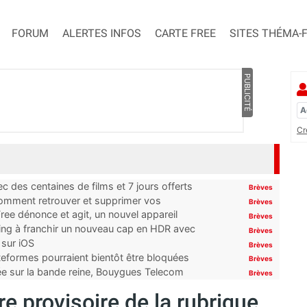
FORUM
ALERTES INFOS
CARTE FREE
SITES THÉMA-
PUBLICITÉ
Cr
 des centaines de films et 7 jours offerts
Brèves
 comment retrouver et supprimer vos
Brèves
ree dénonce et agit, un nouvel appareil
Brèves
ming à franchir un nouveau cap en HDR avec
Brèves
 sur iOS
Brèves
ateformes pourraient bientôt être bloquées
Brèves
tée sur la bande reine, Bouygues Telecom
Brèves
e provisoire de la rubrique