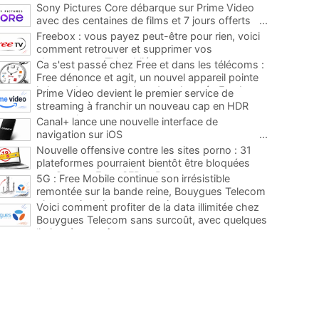
Sony Pictures Core débarque sur Prime Video
avec des centaines de films et 7 jours offerts
...
Freebox : vous payez peut-être pour rien, voici
comment retrouver et supprimer vos
abonnements TV oubliés
...
Ca s'est passé chez Free et dans les télécoms :
Free dénonce et agit, un nouvel appareil pointe
le bout de son nez chez des abonnés Freebox...
Prime Video devient le premier service de
...
streaming à franchir un nouveau cap en HDR
avec ce lancement
...
Canal+ lance une nouvelle interface de
navigation sur iOS
...
Nouvelle offensive contre les sites porno : 31
plateformes pourraient bientôt être bloquées
par Orange, Free, SFR et Bouygues
...
5G : Free Mobile continue son irrésistible
remontée sur la bande reine, Bouygues Telecom
plus que jamais sous pression
...
Voici comment profiter de la data illimitée chez
Bouygues Telecom sans surcoût, avec quelques
limites à connaître
...