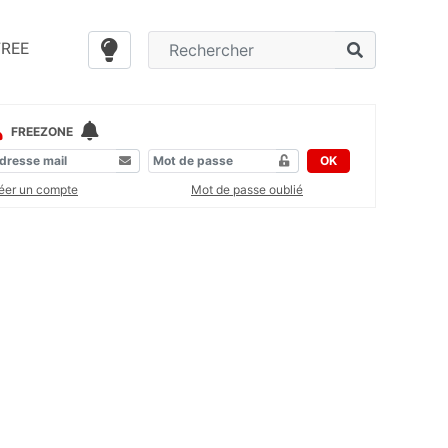
FREE
FREEZONE
OK
éer un compte
Mot de passe oublié