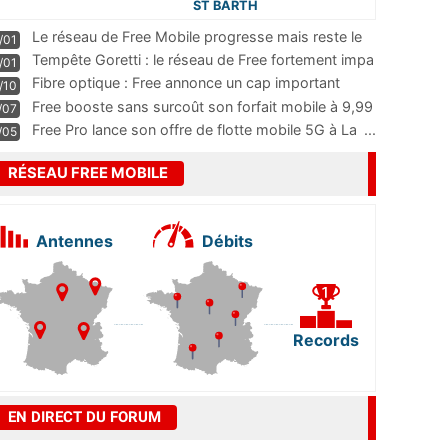
ST BARTH
Le réseau de Free Mobile progresse mais reste le
/01
m
...
Tempête Goretti : le réseau de Free fortement impa
/01
...
Fibre optique : Free annonce un cap important
/10
pass
...
Free booste sans surcoût son forfait mobile à 9,99
/07
...
Free Pro lance son offre de flotte mobile 5G à La
...
/05
RÉSEAU FREE MOBILE
Antennes
Débits
Records
EN DIRECT DU FORUM