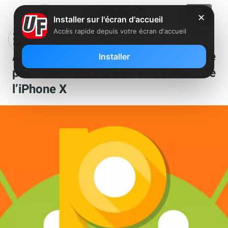
✕
Installer sur l'écran d'accueil
Accès rapide depuis votre écran d'accueil
Android P : une version optimisée
Installer
pour les encoches à l’instar de
l’iPhone X