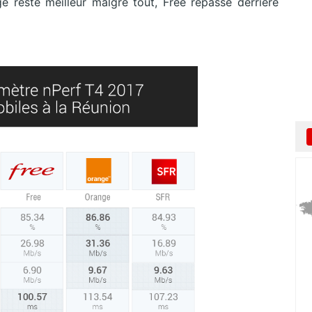
 reste meilleur malgré tout, Free repasse derrière