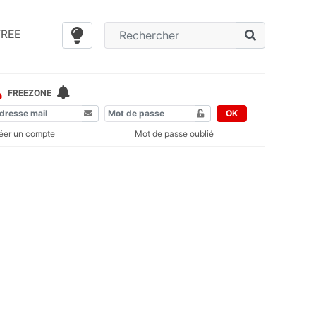
FREE
FREEZONE
OK
éer un compte
Mot de passe oublié