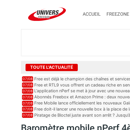
ACCUEIL
FREEZONE
TOUTE L'ACTUALITÉ
Free est déjà le champion des chaînes et services 
07/08
encore au moin...
Free et RTL9 vous offrent un cadeau riche en sens
07/08
l’obtenir
L’application nPerf se met à jour avec une nouvea
07/08
Mobile, Orange, SFR ...
Abonnés Freebox et Amazon Prime : deux nouveau
07/08
Free Mobile lance officiellement les nouveaux Ga
07/08
des promos et des cadeaux
Free doit-il lancer une nouvelle box à la place de
07/08
Piratage de Bloctel juste avant son arrêt ? Jusqu
07/08
auraient fuité
Baromètre mobile nPerf 4è