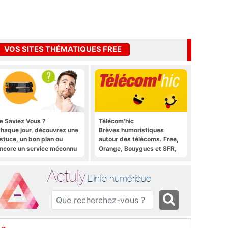
VOS SITES THÉMATIQUES FREE
e Saviez Vous ?
Télécom'hic
haque jour, découvrez une
Brèves humoristiques
stuce, un bon plan ou
autour des télécoms. Free,
ncore un service méconnu
Orange, Bouygues et SFR,
ur la Freebox et sur Free
tous y passent.
obile
Actuly
L'info numérique