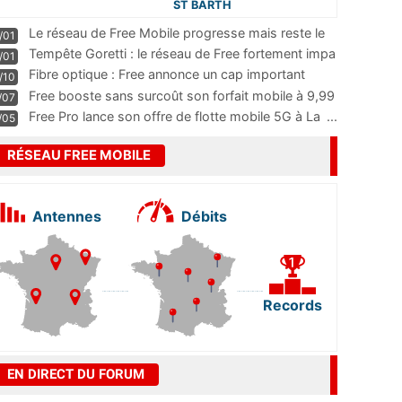
ST BARTH
Le réseau de Free Mobile progresse mais reste le
/01
m
...
Tempête Goretti : le réseau de Free fortement impa
/01
...
Fibre optique : Free annonce un cap important
/10
pass
...
Free booste sans surcoût son forfait mobile à 9,99
/07
...
Free Pro lance son offre de flotte mobile 5G à La
...
/05
RÉSEAU FREE MOBILE
Antennes
Débits
Records
EN DIRECT DU FORUM