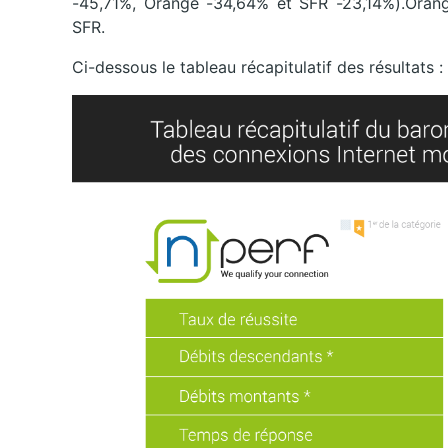
-45,71%, Orange -34,64% et SFR -23,14%).Orange
SFR.
Ci-dessous le tableau récapitulatif des résultats :