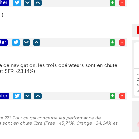
+
-
iter
-)
+
-
ter
 de navigation, les trois opérateurs sont en chute
et SFR -23,14%)
L
C
a
e
+
-
iter
s
M
pire ??? Pour ce qui concerne les performance de
rs sont en chute libre (Free -45,71%, Orange -34,64% et