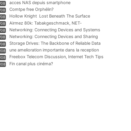
acces NAS depuis smartphone
/08
Comtpe free Orphélin?
/08
Hollow Knight  Lost Beneath The Surface
/08
Airmez 80k: Tabakgeschmack, NET-
/08
Technologie und Leistung im
Networking: Connecting Devices and Systems
/08
Networking: Connecting Devices and Sharing
/08
Information
Storage Drives: The Backbone of Reliable Data
/08
Management
une amelioration importante dans la reception
/08
WIFI
Freebox Telecom Discussion, Internet Tech Tips
/08
Communi
Fin canal plus cinéma?
/08