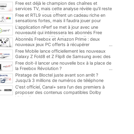
Free est déjà le champion des chaînes et
services TV, mais cette analyse révèle qu'il reste
encore au moins 141 ajouts possibles
...
Free et RTL9 vous offrent un cadeau riche en
sensations fortes, mais il faudra jouer pour
l'obtenir
...
L'application nPerf se met à jour avec une
nouveauté qui intéressera les abonnés Free
Mobile, Orange, SFR et Bouygues Telecom
...
Abonnés Freebox et Amazon Prime : deux
nouveaux jeux PC offerts à récupérer
...
Free Mobile lance officiellement les nouveaux
Galaxy Z Fold8 et Z Flip8 de Samsung avec des
promos et des cadeaux
...
Free doit-il lancer une nouvelle box à la place de
la Freebox Révolution ?
...
Piratage de Bloctel juste avant son arrêt ?
Jusqu'à 3 millions de numéros de téléphone
auraient fuité
...
C'est officiel, Canal+ sera l'un des premiers à
proposer des contenus compatibles Dolby
Vision 2
...