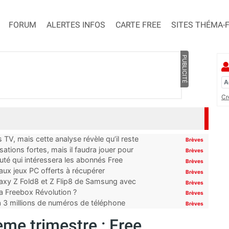
FORUM
ALERTES INFOS
CARTE FREE
SITES THÉMA-
PUBLICITÉ
Cr
TV, mais cette analyse révèle qu’il reste
Brèves
ations fortes, mais il faudra jouer pour
Brèves
uté qui intéressera les abonnés Free
Brèves
x jeux PC offerts à récupérer
Brèves
laxy Z Fold8 et Z Flip8 de Samsung avec
Brèves
 la Freebox Révolution ?
Brèves
’à 3 millions de numéros de téléphone
Brèves
me trimestre : Free