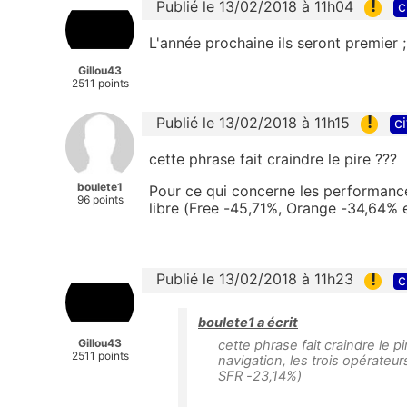
!
Publié le 13/02/2018 à 11h04
c
L'année prochaine ils seront premier ;
Gillou43
2511 points
!
Publié le 13/02/2018 à 11h15
ci
cette phrase fait craindre le pire ???
boulete1
Pour ce qui concerne les performance
96 points
libre (Free -45,71%, Orange -34,64% 
!
Publié le 13/02/2018 à 11h23
c
boulete1 a écrit
Gillou43
cette phrase fait craindre le 
2511 points
navigation, les trois opérateu
SFR -23,14%)