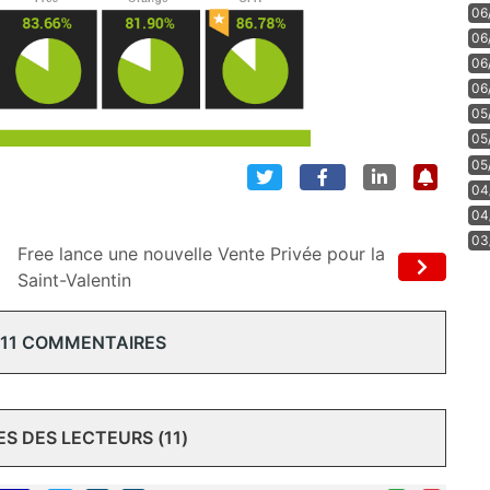
06
06
06
06
05
05
05
04
04
03
Free lance une nouvelle Vente Privée pour la
Saint-Valentin
 11 COMMENTAIRES
 DES LECTEURS (11)