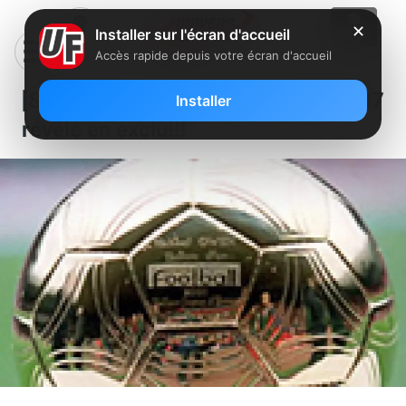
✕
Installer sur l'écran d'accueil
Accès rapide depuis votre écran d'accueil
[Sport] Le nom du ballon d’or 2007
Installer
révélé en exclu!!!