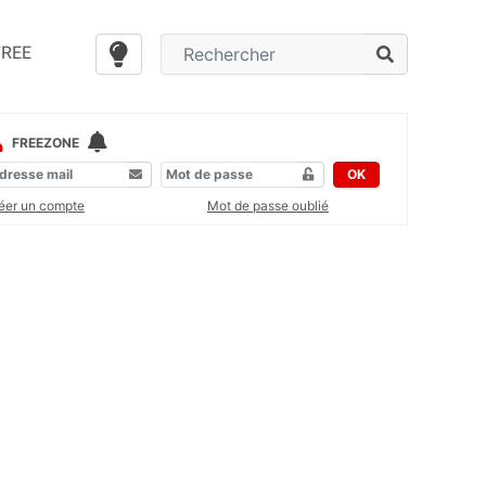
FREE
FREEZONE
OK
éer un compte
Mot de passe oublié