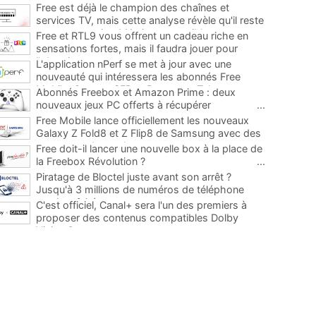
Free est déjà le champion des chaînes et
services TV, mais cette analyse révèle qu'il reste
encore au moins 141 ajouts possibles
...
Free et RTL9 vous offrent un cadeau riche en
sensations fortes, mais il faudra jouer pour
l'obtenir
...
L'application nPerf se met à jour avec une
nouveauté qui intéressera les abonnés Free
Mobile, Orange, SFR et Bouygues Telecom
...
Abonnés Freebox et Amazon Prime : deux
nouveaux jeux PC offerts à récupérer
...
Free Mobile lance officiellement les nouveaux
Galaxy Z Fold8 et Z Flip8 de Samsung avec des
promos et des cadeaux
...
Free doit-il lancer une nouvelle box à la place de
la Freebox Révolution ?
...
Piratage de Bloctel juste avant son arrêt ?
Jusqu'à 3 millions de numéros de téléphone
auraient fuité
...
C'est officiel, Canal+ sera l'un des premiers à
proposer des contenus compatibles Dolby
Vision 2
...