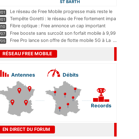
ST BARTH
Le réseau de Free Mobile progresse mais reste le
/01
m
...
Tempête Goretti : le réseau de Free fortement impa
/01
...
Fibre optique : Free annonce un cap important
/10
pass
...
Free booste sans surcoût son forfait mobile à 9,99
/07
...
Free Pro lance son offre de flotte mobile 5G à La
...
/05
RÉSEAU FREE MOBILE
Antennes
Débits
Records
EN DIRECT DU FORUM