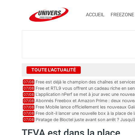
ACCUEIL
FREEZONE
TOUTE L'ACTUALITÉ
Free est déjà le champion des chaînes et services 
07/08
encore au moin...
Free et RTL9 vous offrent un cadeau riche en sens
07/08
l’obtenir
L’application nPerf se met à jour avec une nouvea
07/08
Mobile, Orange, SFR ...
Abonnés Freebox et Amazon Prime : deux nouveau
07/08
Free Mobile lance officiellement les nouveaux Ga
07/08
des promos et des cadeaux
Free doit-il lancer une nouvelle box à la place de
07/08
Piratage de Bloctel juste avant son arrêt ? Jusqu
07/08
auraient fuité
TEVA est dans la place