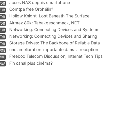
acces NAS depuis smartphone
/08
Comtpe free Orphélin?
/08
Hollow Knight  Lost Beneath The Surface
/08
Airmez 80k: Tabakgeschmack, NET-
/08
Technologie und Leistung im
Networking: Connecting Devices and Systems
/08
Networking: Connecting Devices and Sharing
/08
Information
Storage Drives: The Backbone of Reliable Data
/08
Management
une amelioration importante dans la reception
/08
WIFI
Freebox Telecom Discussion, Internet Tech Tips
/08
Communi
Fin canal plus cinéma?
/08