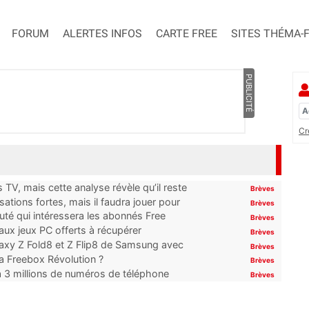
FORUM
ALERTES INFOS
CARTE FREE
SITES THÉMA-
PUBLICITÉ
Cr
TV, mais cette analyse révèle qu’il reste
Brèves
ations fortes, mais il faudra jouer pour
Brèves
uté qui intéressera les abonnés Free
Brèves
x jeux PC offerts à récupérer
Brèves
laxy Z Fold8 et Z Flip8 de Samsung avec
Brèves
 la Freebox Révolution ?
Brèves
’à 3 millions de numéros de téléphone
Brèves