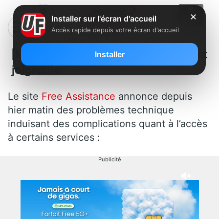
✕
Installer sur l'écran d'accueil
Accès rapide depuis votre écran d'accueil
[MAJ] Hotline Free difficilement
Installer
joignable
Le site
Free Assistance
annonce depuis
hier matin des problèmes technique
induisant des complications quant à l’accès
à certains services :
Publicité