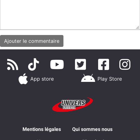
App store
Play Store
Mentions légales
Qui sommes nous