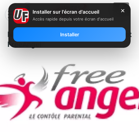
✕
Installer sur l'écran d'accueil
Accès rapide depuis votre écran d'accueil
Nouvelles versions de Babygo et
Installer
FreeAngel