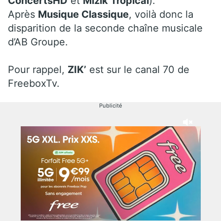
ConcertsHD
et
Mizik’Tropical
).
Après
Musique Classique
, voilà donc la
disparition de la seconde chaîne musicale
d’AB Groupe.
Pour rappel,
ZIK’
est sur le canal 70 de
FreeboxTv.
Publicité