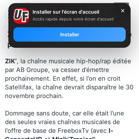
✕
Installer sur l'écran d'accueil
Accès rapide depuis votre écran d'accueil
ZIK’ : arrêt le 30 novembre
Installer
prochain?
ZIK’
, la chaîne musicale hip-hop/rap éditée
par AB Groupe, va cesser d’émettre
prochainement. En effet, si l’on en croit
Satellifax, la chaîne devrait disparaître le 30
novembre prochain.
Dommage sans doute, car elle était l’une
des seules vraies chaînes musicales de
l’offre de base de FreeboxTv (avec
I-