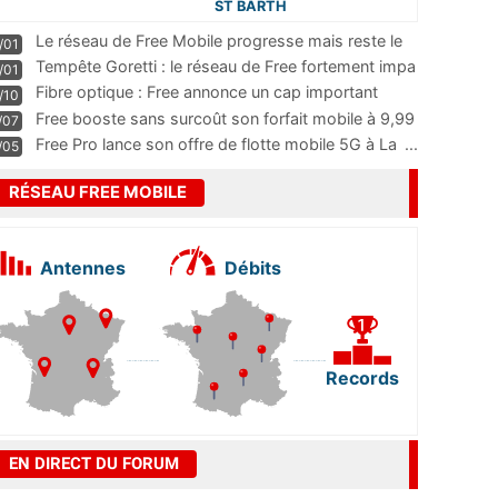
ST BARTH
Le réseau de Free Mobile progresse mais reste le
/01
m
...
Tempête Goretti : le réseau de Free fortement impa
/01
...
Fibre optique : Free annonce un cap important
/10
pass
...
Free booste sans surcoût son forfait mobile à 9,99
/07
...
Free Pro lance son offre de flotte mobile 5G à La
...
/05
RÉSEAU FREE MOBILE
Antennes
Débits
Records
EN DIRECT DU FORUM