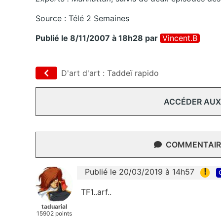
Source : Télé 2 Semaines
Publié le 8/11/2007 à 18h28
par
Vincent.b
D'art d'art : Taddeï rapido
ACCÉDER AUX
COMMENTAIRE
!
Publié le 20/03/2019 à 14h57
TF1..arf..
taduarial
15902 points