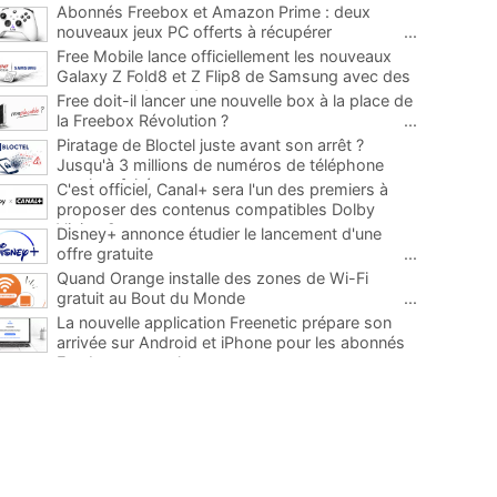
Abonnés Freebox et Amazon Prime : deux
nouveaux jeux PC offerts à récupérer
...
Free Mobile lance officiellement les nouveaux
Galaxy Z Fold8 et Z Flip8 de Samsung avec des
promos et des cadeaux
...
Free doit-il lancer une nouvelle box à la place de
la Freebox Révolution ?
...
Piratage de Bloctel juste avant son arrêt ?
Jusqu'à 3 millions de numéros de téléphone
auraient fuité
...
C'est officiel, Canal+ sera l'un des premiers à
proposer des contenus compatibles Dolby
Vision 2
...
Disney+ annonce étudier le lancement d'une
offre gratuite
...
Quand Orange installe des zones de Wi-Fi
gratuit au Bout du Monde
...
La nouvelle application Freenetic prépare son
arrivée sur Android et iPhone pour les abonnés
Freebox, testez la
...