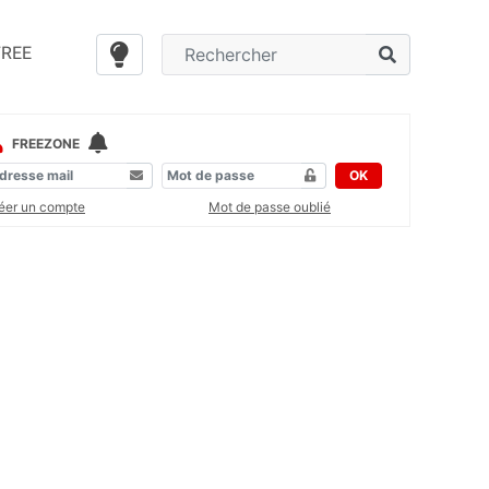
FREE
FREEZONE
OK
éer un compte
Mot de passe oublié