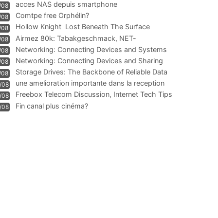
acces NAS depuis smartphone
/08
Comtpe free Orphélin?
/08
Hollow Knight  Lost Beneath The Surface
/08
Airmez 80k: Tabakgeschmack, NET-
/08
Technologie und Leistung im
Networking: Connecting Devices and Systems
/08
Networking: Connecting Devices and Sharing
/08
Information
Storage Drives: The Backbone of Reliable Data
/08
Management
une amelioration importante dans la reception
/08
WIFI
Freebox Telecom Discussion, Internet Tech Tips
/08
Communi
Fin canal plus cinéma?
/08