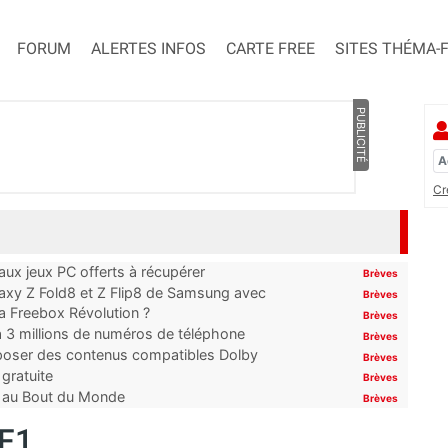
FORUM
ALERTES INFOS
CARTE FREE
SITES THÉMA-
PUBLICITÉ
Cr
x jeux PC offerts à récupérer
Brèves
laxy Z Fold8 et Z Flip8 de Samsung avec
Brèves
 la Freebox Révolution ?
Brèves
’à 3 millions de numéros de téléphone
Brèves
proposer des contenus compatibles Dolby
Brèves
gratuite
Brèves
t au Bout du Monde
Brèves
TF1