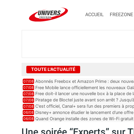
ACCUEIL
FREEZONE
TOUTE L'ACTUALITÉ
Abonnés Freebox et Amazon Prime : deux nouveau
07/08
Free Mobile lance officiellement les nouveaux Ga
07/08
des promos et des cadeaux
Free doit-il lancer une nouvelle box à la place de
07/08
Piratage de Bloctel juste avant son arrêt ? Jusqu
07/08
auraient fuité
C’est officiel, Canal+ sera l’un des premiers à 
07/08
Vision 2
Disney+ annonce étudier le lancement d’une offre 
06/08
Quand Orange installe des zones de Wi-Fi gratui
06/08
Une soirée “Experts” sur 