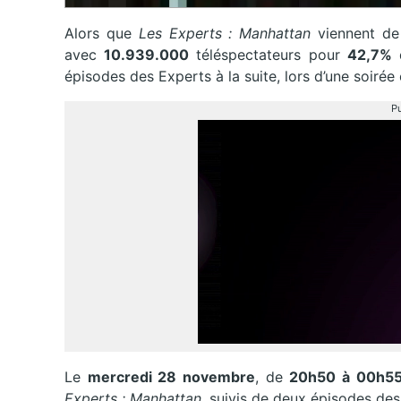
Alors que
Les Experts : Manhattan
viennent de r
avec
10.939.000
téléspectateurs pour
42,7%
d
épisodes des Experts à la suite, lors d’une soiré
Pu
Le
mercredi 28 novembre
, de
20h50 à 00h5
Experts : Manhattan
, suivis de deux épisodes de