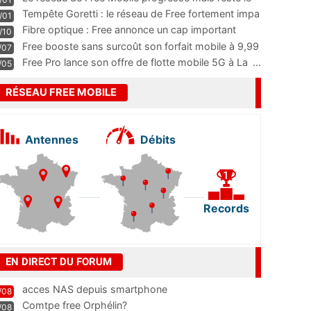
m
...
Tempête Goretti : le réseau de Free fortement impa
/01
...
Fibre optique : Free annonce un cap important
/10
pass
...
Free booste sans surcoût son forfait mobile à 9,99
/07
...
Free Pro lance son offre de flotte mobile 5G à La
...
/05
RÉSEAU FREE MOBILE
Antennes
Débits
Records
EN DIRECT DU FORUM
acces NAS depuis smartphone
/08
Comtpe free Orphélin?
/08