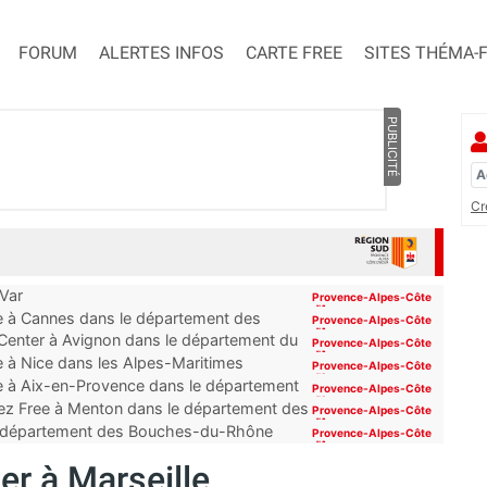
FORUM
ALERTES INFOS
CARTE FREE
SITES THÉMA-
PUBLICITÉ
Cr
 Var
Provence-Alpes-Côte
d'Azur
ue à Cannes dans le département des
Provence-Alpes-Côte
d'Azur
 Center à Avignon dans le département du
Provence-Alpes-Côte
d'Azur
e à Nice dans les Alpes-Maritimes
Provence-Alpes-Côte
d'Azur
ue à Aix-en-Provence dans le département
Provence-Alpes-Côte
d'Azur
ez Free à Menton dans le département des
Provence-Alpes-Côte
d'Azur
 du département des Bouches-du-Rhône
Provence-Alpes-Côte
d'Azur
er à Marseille