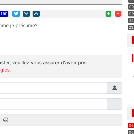
09
+
-
iter
09
29
prime je présume?
23
ster, veuillez vous assurer d'avoir pris
gles
.
06
06