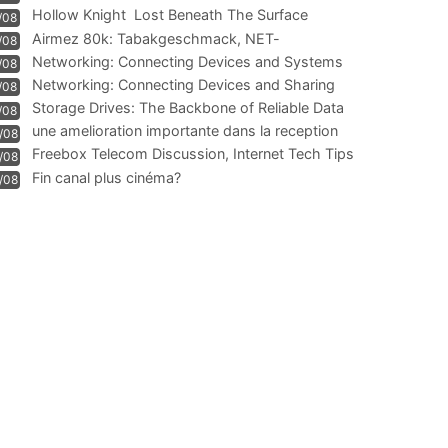
Hollow Knight  Lost Beneath The Surface
/08
Airmez 80k: Tabakgeschmack, NET-
/08
Technologie und Leistung im
Networking: Connecting Devices and Systems
/08
Networking: Connecting Devices and Sharing
/08
Information
Storage Drives: The Backbone of Reliable Data
/08
Management
une amelioration importante dans la reception
/08
WIFI
Freebox Telecom Discussion, Internet Tech Tips
/08
Communi
Fin canal plus cinéma?
/08