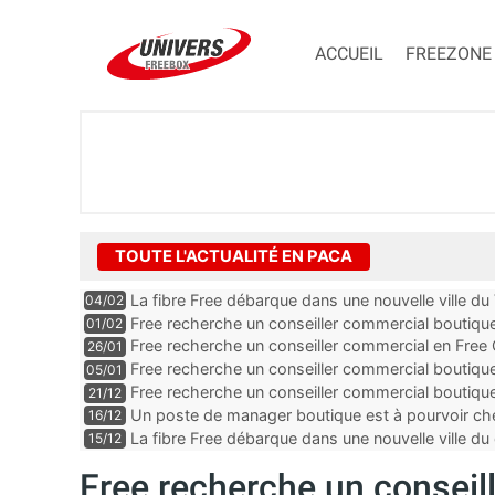
ACCUEIL
FREEZONE
TOUTE L'ACTUALITÉ EN PACA
La fibre Free débarque dans une nouvelle ville du
04/02
Free recherche un conseiller commercial boutiq
01/02
Alpes-Maritimes
Free recherche un conseiller commercial en Free
26/01
Vaucluse
Free recherche un conseiller commercial boutiqu
05/01
Free recherche un conseiller commercial boutiq
21/12
des Bouches-du-Rhône
Un poste de manager boutique est à pourvoir ch
16/12
Alpes-Maritimes
La fibre Free débarque dans une nouvelle ville
15/12
Free recherche un conseill