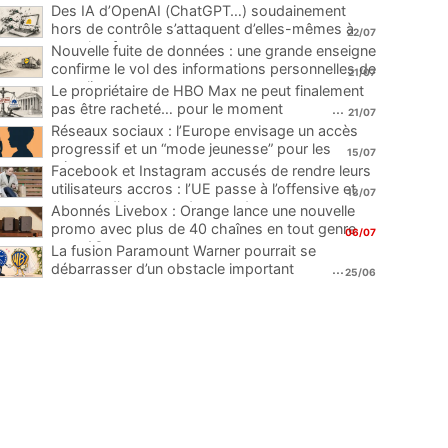
Des IA d’OpenAI (ChatGPT…) soudainement
hors de contrôle s’attaquent d’elles-mêmes à
22/07
une plateforme
...
Nouvelle fuite de données : une grande enseigne
confirme le vol des informations personnelles de
21/07
ses clients
...
Le propriétaire de HBO Max ne peut finalement
pas être racheté… pour le moment
...
21/07
Réseaux sociaux : l’Europe envisage un accès
progressif et un “mode jeunesse” pour les
15/07
mineurs
...
Facebook et Instagram accusés de rendre leurs
utilisateurs accros : l’UE passe à l’offensive et
13/07
menace d’une amende record
...
Abonnés Livebox : Orange lance une nouvelle
promo avec plus de 40 chaînes en tout genre
06/07
pour 1€
...
La fusion Paramount Warner pourrait se
débarrasser d’un obstacle important
...
25/06