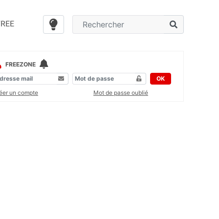
FREE
FREEZONE
OK
éer un compte
Mot de passe oublié