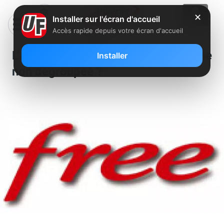
✕
Installer sur l'écran d'accueil
Accès rapide depuis votre écran d'accueil
L’ADSL nu bientôt disponible en zone
Installer
non dégroupée ?