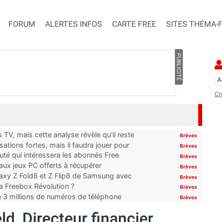
FORUM
ALERTES INFOS
CARTE FREE
SITES THÉMA-
PUBLICITÉ
Cr
TV, mais cette analyse révèle qu’il reste
Brèves
ations fortes, mais il faudra jouer pour
Brèves
uté qui intéressera les abonnés Free
Brèves
x jeux PC offerts à récupérer
Brèves
laxy Z Fold8 et Z Flip8 de Samsung avec
Brèves
 la Freebox Révolution ?
Brèves
’à 3 millions de numéros de téléphone
Brèves
ld, Directeur financier