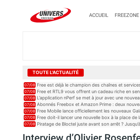
ACCUEIL
FREEZONE
TOUTE L'ACTUALITÉ
Free est déjà le champion des chaînes et services 
07/08
encore au moin...
Free et RTL9 vous offrent un cadeau riche en sens
07/08
l’obtenir
L’application nPerf se met à jour avec une nouvea
07/08
Mobile, Orange, SFR ...
Abonnés Freebox et Amazon Prime : deux nouveau
07/08
Free Mobile lance officiellement les nouveaux Ga
07/08
des promos et des cadeaux
Free doit-il lancer une nouvelle box à la place de
07/08
Piratage de Bloctel juste avant son arrêt ? Jusqu
07/08
auraient fuité
Interview d’Olivier Rosenfe