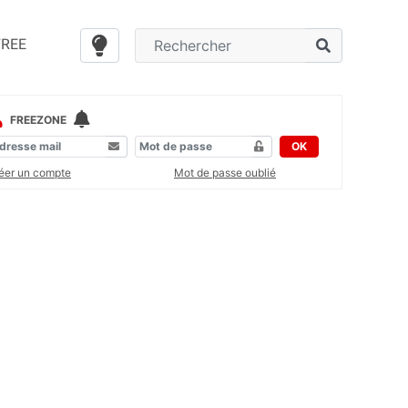
FREE
FREEZONE
OK
éer un compte
Mot de passe oublié