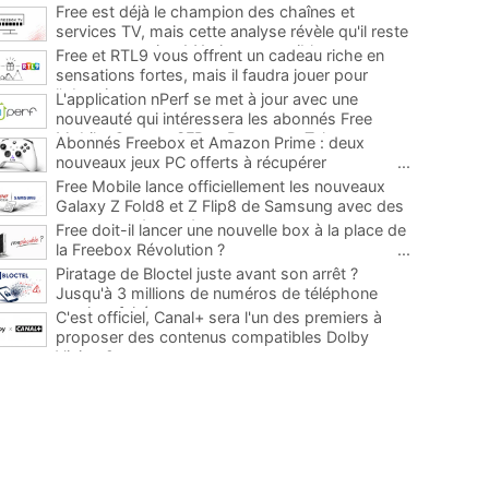
Free est déjà le champion des chaînes et
services TV, mais cette analyse révèle qu'il reste
encore au moins 141 ajouts possibles
...
Free et RTL9 vous offrent un cadeau riche en
sensations fortes, mais il faudra jouer pour
l'obtenir
...
L'application nPerf se met à jour avec une
nouveauté qui intéressera les abonnés Free
Mobile, Orange, SFR et Bouygues Telecom
...
Abonnés Freebox et Amazon Prime : deux
nouveaux jeux PC offerts à récupérer
...
Free Mobile lance officiellement les nouveaux
Galaxy Z Fold8 et Z Flip8 de Samsung avec des
promos et des cadeaux
...
Free doit-il lancer une nouvelle box à la place de
la Freebox Révolution ?
...
Piratage de Bloctel juste avant son arrêt ?
Jusqu'à 3 millions de numéros de téléphone
auraient fuité
...
C'est officiel, Canal+ sera l'un des premiers à
proposer des contenus compatibles Dolby
Vision 2
...