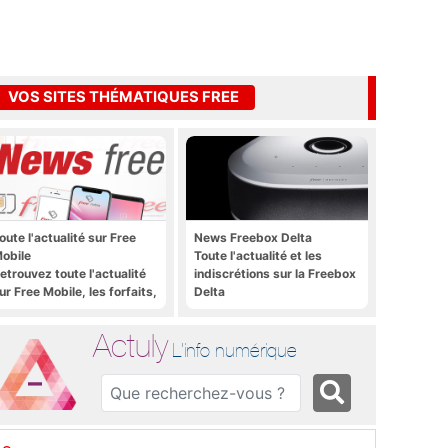
VOS SITES THÉMATIQUES FREE
oute l'actualité sur Free
News Freebox Delta
obile
Toute l'actualité et les
etrouvez toute l'actualité
indiscrétions sur la Freebox
ur Free Mobile, les forfaits,
Delta
e déploiement 4G, 5G, les
romos, les nouveautés et
Actuly
ien plus encore
L'info numérique