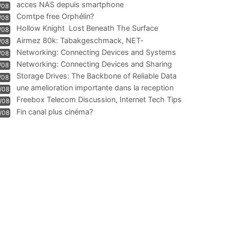
acces NAS depuis smartphone
/08
Comtpe free Orphélin?
/08
Hollow Knight  Lost Beneath The Surface
/08
Airmez 80k: Tabakgeschmack, NET-
/08
Technologie und Leistung im
Networking: Connecting Devices and Systems
/08
Networking: Connecting Devices and Sharing
/08
Information
Storage Drives: The Backbone of Reliable Data
/08
Management
une amelioration importante dans la reception
/08
WIFI
Freebox Telecom Discussion, Internet Tech Tips
/08
Communi
Fin canal plus cinéma?
/08