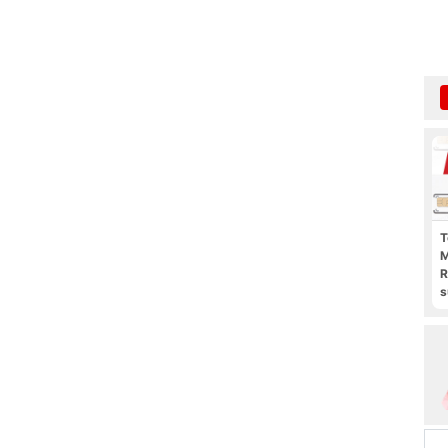
T
M
R
s
l
p
b