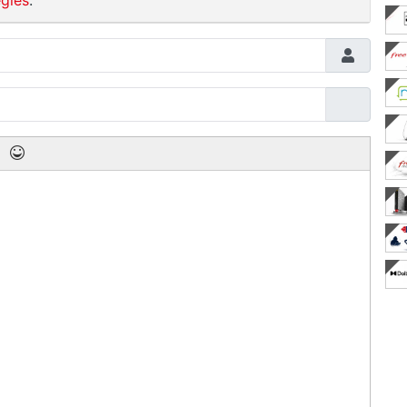
gles
.