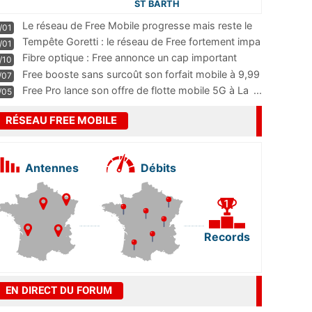
ST BARTH
Le réseau de Free Mobile progresse mais reste le
/01
m
...
Tempête Goretti : le réseau de Free fortement impa
/01
...
Fibre optique : Free annonce un cap important
/10
pass
...
Free booste sans surcoût son forfait mobile à 9,99
/07
...
Free Pro lance son offre de flotte mobile 5G à La
...
/05
RÉSEAU FREE MOBILE
Antennes
Débits
Records
EN DIRECT DU FORUM