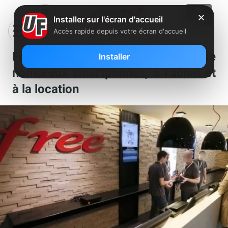
✕
Installer sur l'écran d'accueil
Accès rapide depuis votre écran d'accueil
Free Mobile baisse le prix de
Installer
nombreux smartphones, à l’achat et
à la location