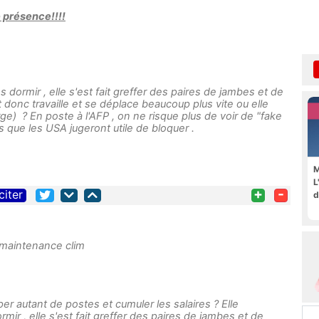
e présence!!!!
 dormir , elle s'est fait greffer des paires de jambes et de
donc travaille et se déplace beaucoup plus vite ou elle
rge) ? En poste à l'AFP , on ne risque plus de voir de "fake
 que les USA jugeront utile de bloquer .
M
L
+
-
citer
d
 maintenance clim
r autant de postes et cumuler les salaires ? Elle
mir , elle s'est fait greffer des paires de jambes et de