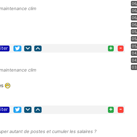
06
 maintenance clim
06
06
06
05
05
05
+
-
iter
04
04
03
 maintenance clim
hes
+
-
iter
er autant de postes et cumuler les salaires ?