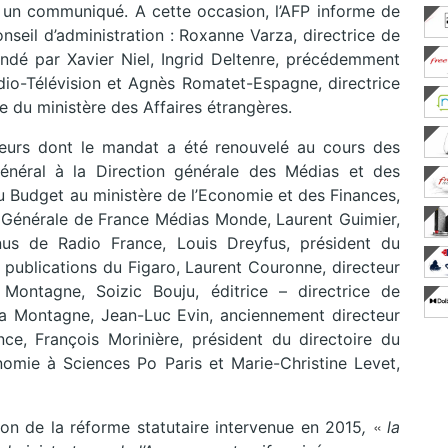
 un communiqué. A cette occasion, l’AFP informe de
seil d’administration : Roxanne Varza, directrice de
ndé par Xavier Niel, Ingrid Deltenre, précédemment
dio-Télévision et Agnès Romatet-Espagne, directrice
e du ministère des Affaires étrangères.
ateurs dont le mandat a été renouvelé au cours des
général à la Direction générale des Médias et des
 du Budget au ministère de l’Economie et des Finances,
e Générale de France Médias Monde, Laurent Guimier,
us de Radio France, Louis Dreyfus, président du
 publications du Figaro, Laurent Couronne, directeur
ontagne, Soizic Bouju, éditrice – directrice de
La Montagne, Jean-Luc Evin, anciennement directeur
ce, François Morinière, président du directoire du
omie à Sciences Po Paris et Marie-Christine Levet,
«
ion de la réforme statutaire intervenue en 2015
,
la