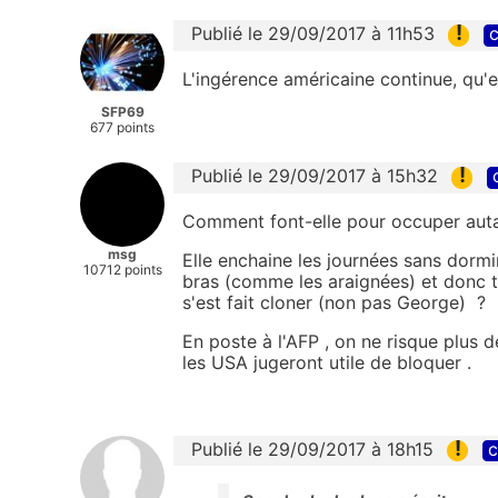
!
Publié le 29/09/2017 à 11h53
c
L'ingérence américaine continue, qu'e
SFP69
677 points
!
Publié le 29/09/2017 à 15h32
Comment font-elle pour occuper autan
msg
Elle enchaine les journées sans dormir
10712 points
bras (comme les araignées) et donc tr
s'est fait cloner (non pas George) ?
En poste à l'AFP , on ne risque plus 
les USA jugeront utile de bloquer .
!
Publié le 29/09/2017 à 18h15
c