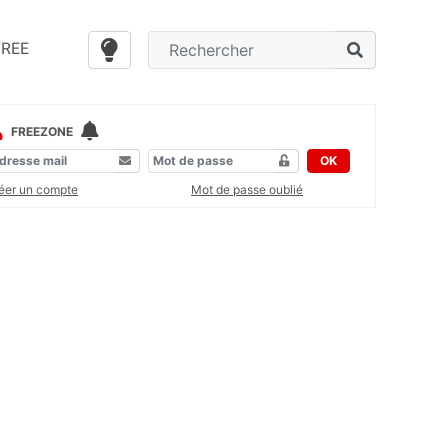
FREE
FREEZONE
OK
éer un compte
Mot de passe oublié