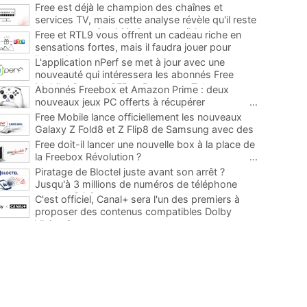
Free est déjà le champion des chaînes et
services TV, mais cette analyse révèle qu'il reste
encore au moins 141 ajouts possibles
...
Free et RTL9 vous offrent un cadeau riche en
sensations fortes, mais il faudra jouer pour
l'obtenir
...
L'application nPerf se met à jour avec une
nouveauté qui intéressera les abonnés Free
Mobile, Orange, SFR et Bouygues Telecom
...
Abonnés Freebox et Amazon Prime : deux
nouveaux jeux PC offerts à récupérer
...
Free Mobile lance officiellement les nouveaux
Galaxy Z Fold8 et Z Flip8 de Samsung avec des
promos et des cadeaux
...
Free doit-il lancer une nouvelle box à la place de
la Freebox Révolution ?
...
Piratage de Bloctel juste avant son arrêt ?
Jusqu'à 3 millions de numéros de téléphone
auraient fuité
...
C'est officiel, Canal+ sera l'un des premiers à
proposer des contenus compatibles Dolby
Vision 2
...