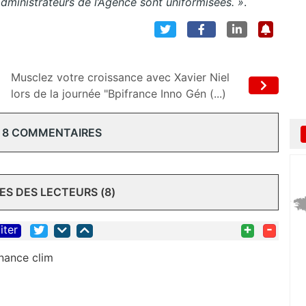
dministrateurs de l’Agence sont uniformisées. »
.
Musclez votre croissance avec Xavier Niel
lors de la journée "Bpifrance Inno Gén (...)
 8 COMMENTAIRES
S DES LECTEURS (8)
+
-
iter
nance clim