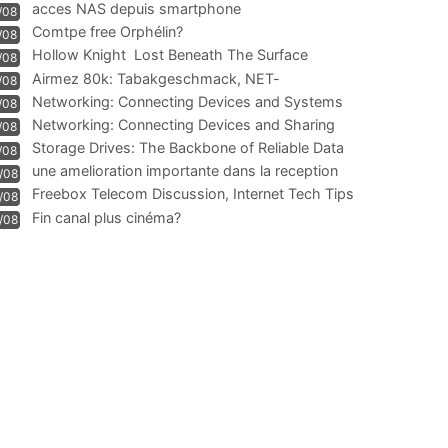
acces NAS depuis smartphone
/08
Comtpe free Orphélin?
/08
Hollow Knight  Lost Beneath The Surface
/08
Airmez 80k: Tabakgeschmack, NET-
/08
Technologie und Leistung im
Networking: Connecting Devices and Systems
/08
Networking: Connecting Devices and Sharing
/08
Information
Storage Drives: The Backbone of Reliable Data
/08
Management
une amelioration importante dans la reception
/08
WIFI
Freebox Telecom Discussion, Internet Tech Tips
/08
Communi
Fin canal plus cinéma?
/08