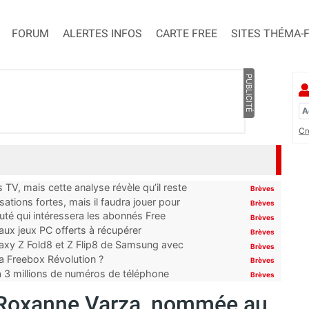
FORUM
ALERTES INFOS
CARTE FREE
SITES THÉMA-
PUBLICITÉ
Cr
TV, mais cette analyse révèle qu’il reste
Brèves
ations fortes, mais il faudra jouer pour
Brèves
uté qui intéressera les abonnés Free
Brèves
x jeux PC offerts à récupérer
Brèves
laxy Z Fold8 et Z Flip8 de Samsung avec
Brèves
 la Freebox Révolution ?
Brèves
’à 3 millions de numéros de téléphone
Brèves
F, Roxanne Varza, nommée au