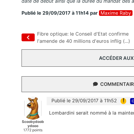
date de début ainsi que la durée du mandat des a
Publié le 29/09/2017 à 11h14
par
Maxime Raby
Fibre optique: le Conseil d'Etat confirme
l'amende de 40 millions d'euros inflig (...)
ACCÉDER AUX
COMMENTAIRE
!
Publié le 29/09/2017 à 11h52
c
Lombardini serait nommé à la mainte
Scoobydoob
ydooo
1772 points