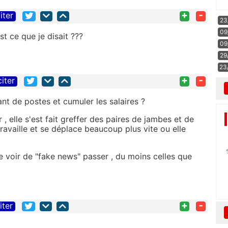
+
-
iter
23
09
st ce que je disait ???
09
29
23
+
-
citer
t de postes et cumuler les salaires ?
 , elle s'est fait greffer des paires de jambes et de
availle et se déplace beaucoup plus vite ou elle
de voir de "fake news" passer , du moins celles que
+
-
iter