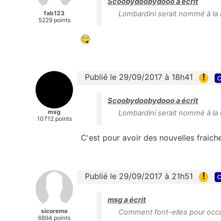
Scoobydoobydooo a écrit
fab123
Lombardini serait nommé à la
5229 points
!
Publié le 29/09/2017 à 18h41
c
Scoobydoobydooo a écrit
msg
Lombardini serait nommé à la
10712 points
C'est pour avoir des nouvelles fraic
!
Publié le 29/09/2017 à 21h51
c
msg a écrit
sicoreme
Comment font-elles pour occup
6894 points