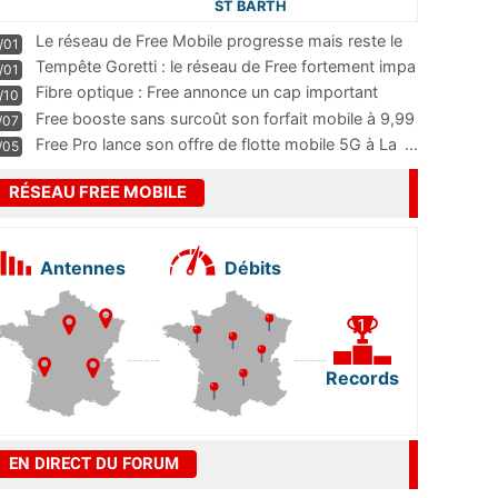
ST BARTH
Le réseau de Free Mobile progresse mais reste le
/01
m
...
Tempête Goretti : le réseau de Free fortement impa
/01
...
Fibre optique : Free annonce un cap important
/10
pass
...
Free booste sans surcoût son forfait mobile à 9,99
/07
...
Free Pro lance son offre de flotte mobile 5G à La
...
/05
RÉSEAU FREE MOBILE
Antennes
Débits
Records
EN DIRECT DU FORUM