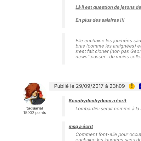
Là il est question de jetons d
En plus des salaires !!!
Elle enchaine les journées sans
bras (comme les araignées) et 
s'est fait cloner (non pas Geo
news" passer , du moins celles
!
Publié le 29/09/2017 à 23h09
Scoobydoobydooo a écrit
taduarial
Lombardini serait nommé à la
15902 points
msg a écrit
Comment font-elle pour occupe
enchaine les journées sans dor