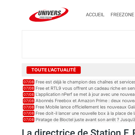
ACCUEIL
FREEZONE
TOUTE L'ACTUALITÉ
Free est déjà le champion des chaînes et services 
07/08
encore au moin...
Free et RTL9 vous offrent un cadeau riche en sens
07/08
l’obtenir
L’application nPerf se met à jour avec une nouvea
07/08
Mobile, Orange, SFR ...
Abonnés Freebox et Amazon Prime : deux nouveau
07/08
Free Mobile lance officiellement les nouveaux Ga
07/08
des promos et des cadeaux
Free doit-il lancer une nouvelle box à la place de
07/08
Piratage de Bloctel juste avant son arrêt ? Jusqu
07/08
auraient fuité
La directrice de Station 