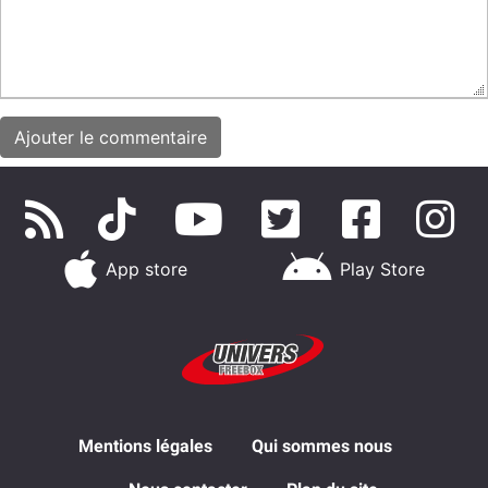
App store
Play Store
Mentions légales
Qui sommes nous