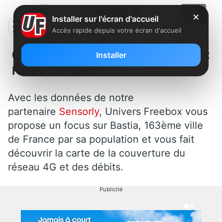
✕
Installer sur l'écran d'accueil
Accès rapide depuis votre écran d'accueil
Couverture et débit 4G Free Mobile :
Installer
Focus sur Bastia
Avec les données de notre
partenaire
Sensorly
, Univers Freebox vous
propose un focus sur Bastia, 163ème ville
de France par sa population et vous fait
découvrir la carte de la couverture du
réseau 4G et des débits.
Publicité