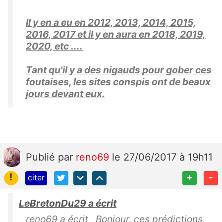
Il y en a eu en 2012, 2013, 2014, 2015,
2016, 2017 et il y en aura en 2018, 2019,
2020, etc ....
Tant qu'il y a des nigauds pour gober ces
foutaises, les sites conspis ont de beaux
jours devant eux.
Publié
par
reno69
le 27/06/2017 à 19h11
!
+
-
citer
LeBretonDu29 a écrit
reno69 a écrit Bonjour, ces prédictions