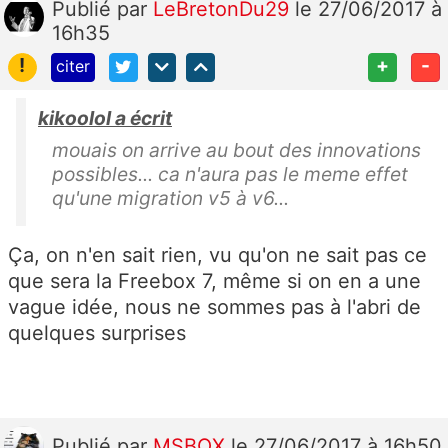
Publié
par
LeBretonDu29
le 27/06/2017 à
16h35
!
+
-
citer
kikoolol a écrit
mouais on arrive au bout des innovations
possibles... ca n'aura pas le meme effet
qu'une migration v5 à v6...
Ça, on n'en sait rien, vu qu'on ne sait pas ce
que sera la Freebox 7, même si on en a une
vague idée, nous ne sommes pas à l'abri de
quelques surprises
Publié
par
MSBOX
le 27/06/2017 à 16h50