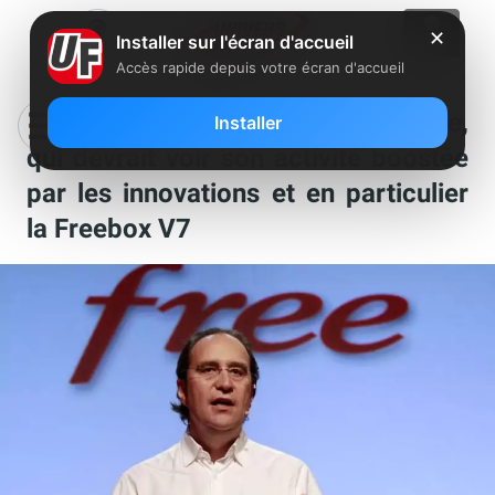
✕
Installer sur l'écran d'accueil
Accès rapide depuis votre écran d'accueil
Un gérant de fonds parie sur Free,
Installer
qui devrait voir son activité boostée
par les innovations et en particulier
la Freebox V7