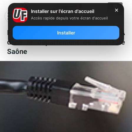
✕
Installer sur l'écran d'accueil
Accès rapide depuis votre écran d'accueil
Free a dégroupé un nouveau NRA
Installer
dans le département de la Haute
Saône