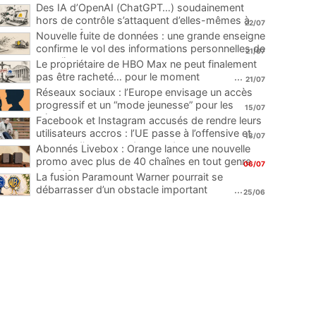
Des IA d’OpenAI (ChatGPT…) soudainement
hors de contrôle s’attaquent d’elles-mêmes à
22/07
une plateforme
...
Nouvelle fuite de données : une grande enseigne
confirme le vol des informations personnelles de
21/07
ses clients
...
Le propriétaire de HBO Max ne peut finalement
pas être racheté… pour le moment
...
21/07
Réseaux sociaux : l’Europe envisage un accès
progressif et un “mode jeunesse” pour les
15/07
mineurs
...
Facebook et Instagram accusés de rendre leurs
utilisateurs accros : l’UE passe à l’offensive et
13/07
menace d’une amende record
...
Abonnés Livebox : Orange lance une nouvelle
promo avec plus de 40 chaînes en tout genre
06/07
pour 1€
...
La fusion Paramount Warner pourrait se
débarrasser d’un obstacle important
...
25/06