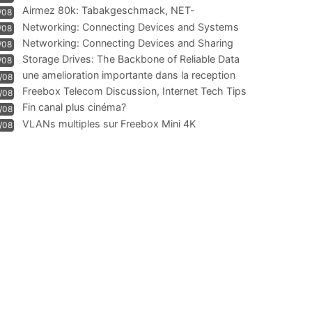
Airmez 80k: Tabakgeschmack, NET-
/08
Technologie und Leistung im
Networking: Connecting Devices and Systems
/08
Networking: Connecting Devices and Sharing
/08
Information
Storage Drives: The Backbone of Reliable Data
/08
Management
une amelioration importante dans la reception
/08
WIFI
Freebox Telecom Discussion, Internet Tech Tips
/08
Communi
Fin canal plus cinéma?
/08
VLANs multiples sur Freebox Mini 4K
/08