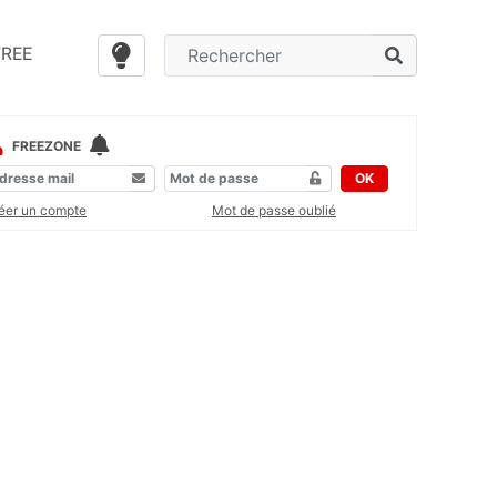
FREE
FREEZONE
OK
éer un compte
Mot de passe oublié