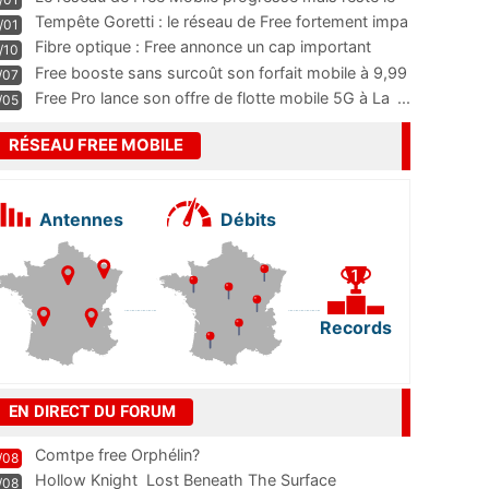
m
...
Tempête Goretti : le réseau de Free fortement impa
/01
...
Fibre optique : Free annonce un cap important
/10
pass
...
Free booste sans surcoût son forfait mobile à 9,99
/07
...
Free Pro lance son offre de flotte mobile 5G à La
...
/05
RÉSEAU FREE MOBILE
Antennes
Débits
Records
EN DIRECT DU FORUM
Comtpe free Orphélin?
/08
Hollow Knight  Lost Beneath The Surface
/08