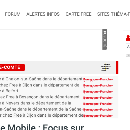
FORUM
ALERTES INFOS
CARTE FREE
SITES THÉMA-
PUBLICITÉ
Cr
HE-COMTÉ
ue à Chalon-sur-Saône dans le département
Bourgogne-Franche-
Comté
chez Free à Dijon dans le département de
Bourgogne-Franche-
Comté
 à Belfort
Bourgogne-Franche-
Comté
hez Free à Besançon dans le département
Bourgogne-Franche-
Comté
e à Nevers dans le département de la
Bourgogne-Franche-
Comté
r-Saône dans le département de la Saône-
Bourgogne-Franche-
Comté
r chez Free à Dijon dans le département de
Bourgogne-Franche-
Comté
e Mobile : Focus sur