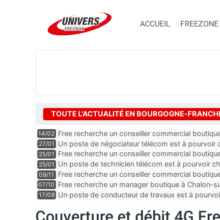
ACCUEIL
FREEZONE
TOUTE L'ACTUALITÉ EN BOURGOGNE-FRANC
Free recherche un conseiller commercial boutiq
14/02
de la Saône-et-Loire
Un poste de négociateur télécom est à pourvoir 
27/01
la Côte-d’Or
Free recherche un conseiller commercial boutique
25/01
Un poste de technicien télécom est à pourvoir c
25/01
du Doubs
Free recherche un conseiller commercial boutiqu
09/11
Nièvre
Free recherche un manager boutique à Chalon-su
07/10
et-Loire
Un poste de conducteur de travaux est à pourvoi
17/09
la Côte-d’Or
Couverture et débit 4G Fre