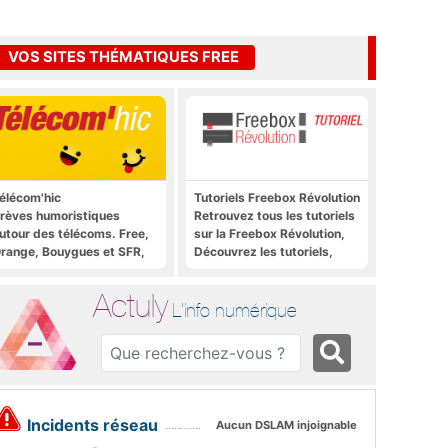
VOS SITES THÉMATIQUES FREE
élécom'hic
Tutoriels Freebox Révolution
rèves humoristiques
Retrouvez tous les tutoriels
utour des télécoms. Free,
sur la Freebox Révolution,
range, Bouygues et SFR,
Découvrez les tutoriels,
ous y passent.
trucs et astuces pour la
Freebox Révolution,
Actuly
Freebox Server, Freebox
L'info numérique
Player
Incidents réseau
Aucun DSLAM injoignable