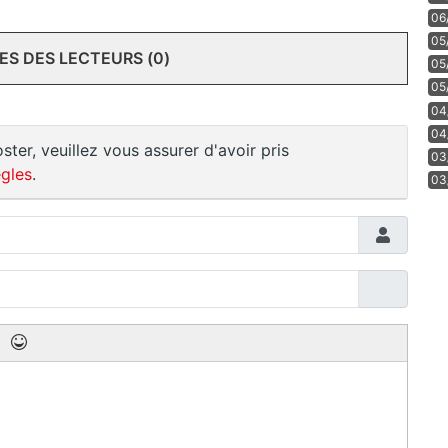
06
05
S DES LECTEURS (0)
05
05
04
04
ster, veuillez vous assurer d'avoir pris
03
gles
.
03