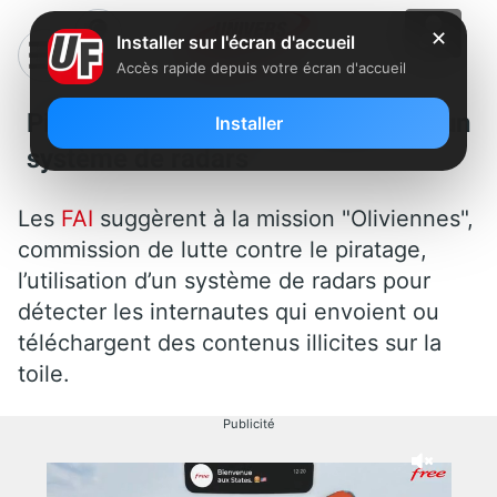
✕
Installer sur l'écran d'accueil
Accès rapide depuis votre écran d'accueil
Piratage : les FAI suggèrent un
Installer
système de radars
Les
FAI
suggèrent à la mission "Oliviennes",
commission de lutte contre le piratage,
l’utilisation d’un système de radars pour
détecter les internautes qui envoient ou
téléchargent des contenus illicites sur la
toile.
Publicité