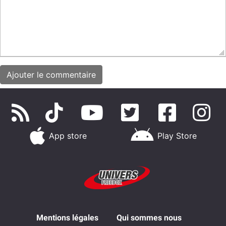
App store
Play Store
Mentions légales
Qui sommes nous