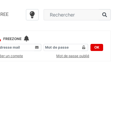
FREE
FREEZONE
OK
éer un compte
Mot de passe oublié