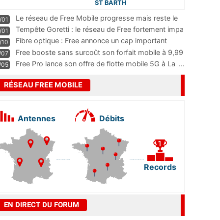
ST BARTH
Le réseau de Free Mobile progresse mais reste le
/01
m
...
Tempête Goretti : le réseau de Free fortement impa
/01
...
Fibre optique : Free annonce un cap important
/10
pass
...
Free booste sans surcoût son forfait mobile à 9,99
/07
...
Free Pro lance son offre de flotte mobile 5G à La
...
/05
RÉSEAU FREE MOBILE
Antennes
Débits
Records
EN DIRECT DU FORUM