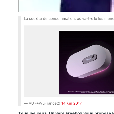
La société de consommation, où va-t-elle les mene
— VU (@VuFrance2)
14 juin 2017
Tous les jours, Univers Freebox vous propose le