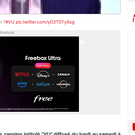
r ?
#VU
pic.twitter.com/yD3TSYyXsg
Publicité
 zapping intitulé "VU" diffusé du lundi au samedi à