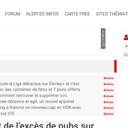
FORUM
ALERTES INFOS
CARTE FREE
SITES THÉMA-
PUBLICITÉ
Cr
Brèves
oute la Liga débarque sur Disney+ et c’est
Brèves
 des centaines de films et 7 jours offerts
Brèves
 comment retrouver et supprimer vos
Brèves
ree dénonce et agit, un nouvel appareil
Brèves
ming à franchir un nouveau cap en HDR avec
Brèves
 sur iOS
Brèves
t de l’excès de pubs sur