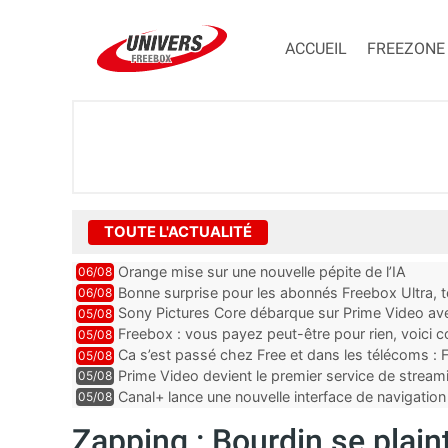
ACCUEIL
FREEZONE
TOUTE L'ACTUALITÉ
Orange mise sur une nouvelle pépite de l’IA
06/08
Bonne surprise pour les abonnés Freebox Ultra, t
06/08
inclus
Sony Pictures Core débarque sur Prime Video avec
05/08
Freebox : vous payez peut-être pour rien, voici
05/08
abonnements TV oubliés
Ca s’est passé chez Free et dans les télécoms : F
05/08
pointe le bout de...
Prime Video devient le premier service de strea
05/08
ce lancement
Canal+ lance une nouvelle interface de navigation
05/08
Zapping : Bourdin se plain