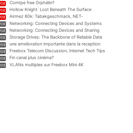
Comtpe free Orphélin?
/08
Hollow Knight  Lost Beneath The Surface
/08
Airmez 80k: Tabakgeschmack, NET-
/08
Technologie und Leistung im
Networking: Connecting Devices and Systems
/08
Networking: Connecting Devices and Sharing
/08
Information
Storage Drives: The Backbone of Reliable Data
/08
Management
une amelioration importante dans la reception
/08
WIFI
Freebox Telecom Discussion, Internet Tech Tips
/08
Communi
Fin canal plus cinéma?
/08
VLANs multiples sur Freebox Mini 4K
/08