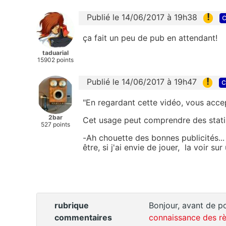
!
Publié le 14/06/2017 à 19h38
c
ça fait un peu de pub en attendant!
taduarial
15902 points
!
Publié le 14/06/2017 à 19h47
c
"En regardant cette vidéo, vous accept
2bar
Cet usage peut comprendre des statist
527 points
-Ah chouette des bonnes publicités...
être, si j'ai envie de jouer, la voir su
rubrique
Bonjour, avant de po
commentaires
connaissance des rè