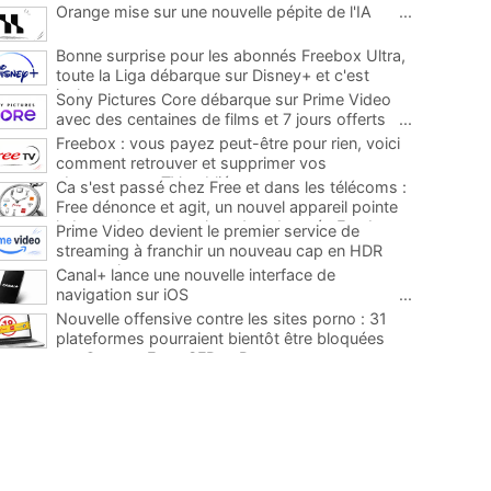
Orange mise sur une nouvelle pépite de l'IA
...
Bonne surprise pour les abonnés Freebox Ultra,
toute la Liga débarque sur Disney+ et c'est
inclus
...
Sony Pictures Core débarque sur Prime Video
avec des centaines de films et 7 jours offerts
...
Freebox : vous payez peut-être pour rien, voici
comment retrouver et supprimer vos
abonnements TV oubliés
...
Ca s'est passé chez Free et dans les télécoms :
Free dénonce et agit, un nouvel appareil pointe
le bout de son nez chez des abonnés Freebox...
Prime Video devient le premier service de
...
streaming à franchir un nouveau cap en HDR
avec ce lancement
...
Canal+ lance une nouvelle interface de
navigation sur iOS
...
Nouvelle offensive contre les sites porno : 31
plateformes pourraient bientôt être bloquées
par Orange, Free, SFR et Bouygues
...