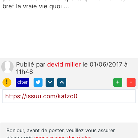
bref la vraie vie quoi ...
Publié
par
devid miller
le 01/06/2017 à
11h48
!
+
-
citer
https://issuu.com/katzo0
Bonjour, avant de poster, veuillez vous assurer
d'avoir pris
connaissance des règles
.