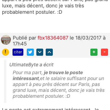
luxe, mais décent, donc je vais très
probablement postuler. :D
Publié
par
fbx18364087
le 18/03/2017 à
17h45
!
+
-
citer
UltimateByte a écrit
Pour ma part,
je trouve le poste
intéressant
,et le salaire suffisant pour un
appart à peu près décent sur Paris, pas
grand luxe, mais décent, donc je vais très
probablement postuler. :D
Le poste est extremement intéressant...le