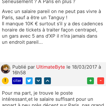
Sérieusement ? A Paris en plus ?
Avec un salaire pareil on ne peut pas vivre à
Paris, sauf a être un Tanguy !
Il manque 10K € surtout s'il y a des cadences
horaire de tickets à traiter façon centrapel,
un gars avec 5 ans d'XP il n'ira jamais dans
un endroit pareil...
Publié
par
UltimateByte
le 18/03/2017 à
16h58
!
+
-
citer
Pour ma part, je trouve le poste
intéressant,et le salaire suffisant pour un
appart à peu près décent sur Paris, pas grand