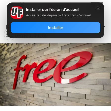
✕
Installer sur l'écran d'accueil
Accès rapide depuis votre écran d'accueil
Free recherche un Administrateur
Installer
système LINUX