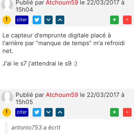
Publié
par
Atchoum59
le 22/03/2017 à
15h04
!
+
-
citer
Le capteur d'emprunte digitale placé à
l'arrière par "manque de temps" m'a refroidi
net.
J'ai le s7 j'attendrai le s9 :)
Publié
par
Atchoum59
le 22/03/2017 à
15h05
!
+
-
citer
antonio753 a écrit