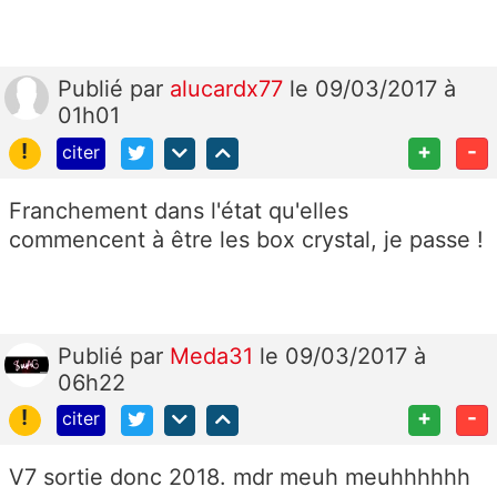
Publié
par
alucardx77
le 09/03/2017 à
01h01
!
+
-
citer
Franchement dans l'état qu'elles
commencent à être les box crystal, je passe !
Publié
par
Meda31
le 09/03/2017 à
06h22
!
+
-
citer
V7 sortie donc 2018. mdr meuh meuhhhhhh