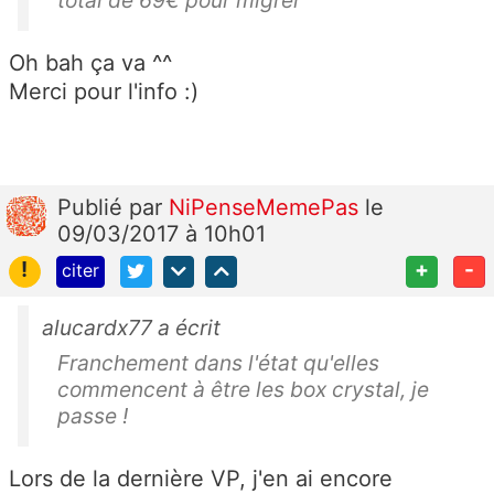
total de 69€ pour migrer
Oh bah ça va ^^
Merci pour l'info :)
Publié
par
NiPenseMemePas
le
09/03/2017 à 10h01
!
+
-
citer
alucardx77 a écrit
Franchement dans l'état qu'elles
commencent à être les box crystal, je
passe !
Lors de la dernière VP, j'en ai encore