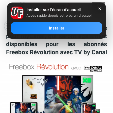
✕
Installer sur l'écran d'accueil
Accès rapide depuis votre écran d'accueil
Canal annonce plusieurs nouveautés
Installer
pour myCanal, qui seront également
disponibles pour les abonnés
Freebox Révolution avec TV by Canal