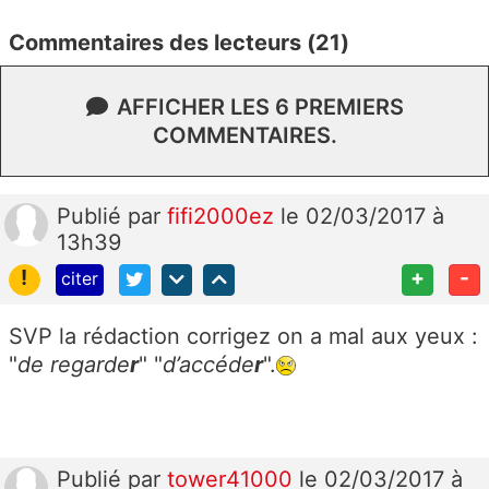
Commentaires des lecteurs (21)
AFFICHER LES 6 PREMIERS
COMMENTAIRES.
Publié
par
fifi2000ez
le 02/03/2017 à
13h39
!
+
-
citer
SVP la rédaction corrigez on a mal aux yeux :
"
de regarde
r
" "
d’accéde
r
".
Publié
par
tower41000
le 02/03/2017 à