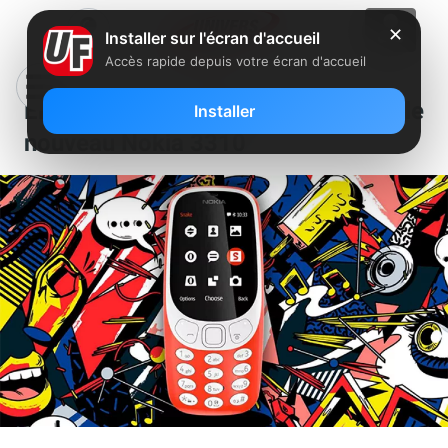
✕
Installer sur l'écran d'accueil
Accès rapide depuis votre écran d'accueil
En images : HDM a présenté le
Installer
nouveau Nokia 3310