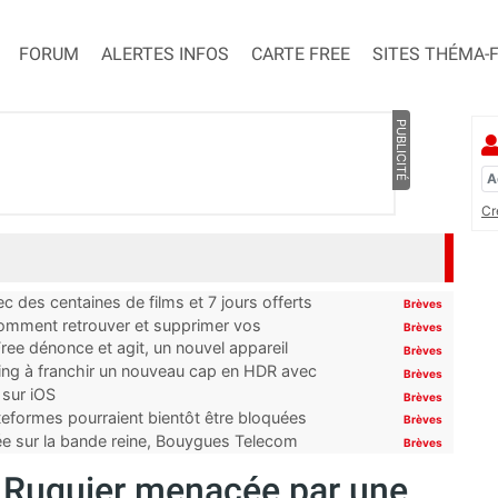
FORUM
ALERTES INFOS
CARTE FREE
SITES THÉMA-
PUBLICITÉ
Cr
 des centaines de films et 7 jours offerts
Brèves
 comment retrouver et supprimer vos
Brèves
ree dénonce et agit, un nouvel appareil
Brèves
ming à franchir un nouveau cap en HDR avec
Brèves
 sur iOS
Brèves
ateformes pourraient bientôt être bloquées
Brèves
tée sur la bande reine, Bouygues Telecom
Brèves
t Ruquier menacée par une