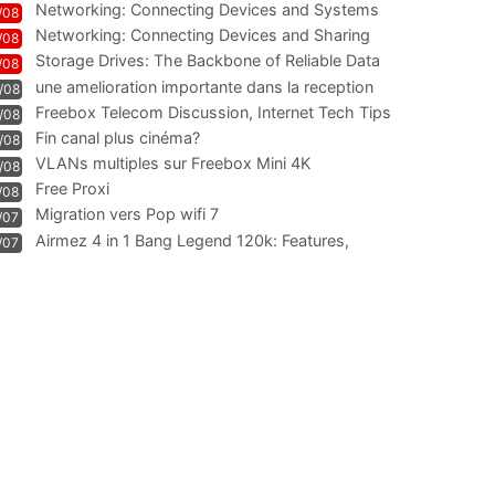
Networking: Connecting Devices and Systems
/08
Networking: Connecting Devices and Sharing
/08
Information
Storage Drives: The Backbone of Reliable Data
/08
Management
une amelioration importante dans la reception
/08
WIFI
Freebox Telecom Discussion, Internet Tech Tips
/08
Communi
Fin canal plus cinéma?
/08
VLANs multiples sur Freebox Mini 4K
/08
Free Proxi
/08
Migration vers Pop wifi 7
/07
Airmez 4 in 1 Bang Legend 120k: Features,
/07
Geschmack