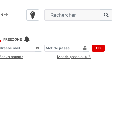
FREE
FREEZONE
OK
éer un compte
Mot de passe oublié