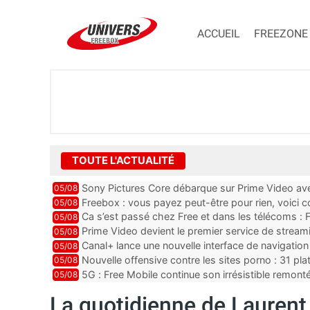
ACCUEIL
FREEZONE
TOUTE L'ACTUALITÉ
Sony Pictures Core débarque sur Prime Video avec
05/08
Freebox : vous payez peut-être pour rien, voici
05/08
abonnements TV oubliés
Ca s’est passé chez Free et dans les télécoms : F
05/08
pointe le bout de...
Prime Video devient le premier service de strea
05/08
ce lancement
Canal+ lance une nouvelle interface de navigation
05/08
Nouvelle offensive contre les sites porno : 31 pl
05/08
par Orange, Free, SF...
5G : Free Mobile continue son irrésistible remon
05/08
plus que jamais sous pr...
La quotidienne de Lauren