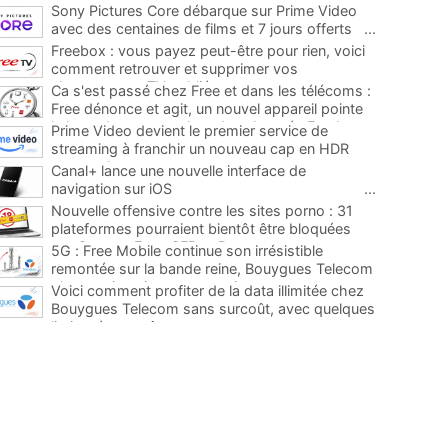
Sony Pictures Core débarque sur Prime Video
avec des centaines de films et 7 jours offerts
...
Freebox : vous payez peut-être pour rien, voici
comment retrouver et supprimer vos
abonnements TV oubliés
...
Ca s'est passé chez Free et dans les télécoms :
Free dénonce et agit, un nouvel appareil pointe
le bout de son nez chez des abonnés Freebox...
Prime Video devient le premier service de
...
streaming à franchir un nouveau cap en HDR
avec ce lancement
...
Canal+ lance une nouvelle interface de
navigation sur iOS
...
Nouvelle offensive contre les sites porno : 31
plateformes pourraient bientôt être bloquées
par Orange, Free, SFR et Bouygues
...
5G : Free Mobile continue son irrésistible
remontée sur la bande reine, Bouygues Telecom
plus que jamais sous pression
...
Voici comment profiter de la data illimitée chez
Bouygues Telecom sans surcoût, avec quelques
limites à connaître
...