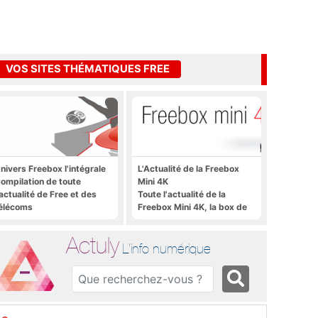
VOS SITES THÉMATIQUES FREE
nivers Freebox l'intégrale
L'Actualité de la Freebox
ompilation de toute
Mini 4K
'actualité de Free et des
Toute l'actualité de la
élécoms
Freebox Mini 4K, la box de
Free sous Android TV
Actuly
L'info numérique