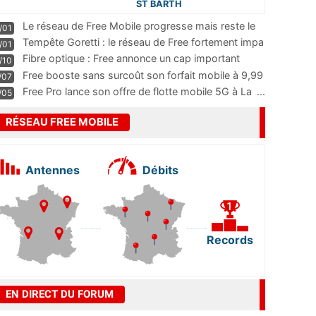
ST BARTH
Le réseau de Free Mobile progresse mais reste le
/01
m
...
Tempête Goretti : le réseau de Free fortement impa
/01
...
Fibre optique : Free annonce un cap important
/10
pass
...
Free booste sans surcoût son forfait mobile à 9,99
/07
...
Free Pro lance son offre de flotte mobile 5G à La
...
/05
RÉSEAU FREE MOBILE
Antennes
Débits
Records
EN DIRECT DU FORUM