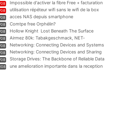
Impossible d'activer la fibre Free + facturation
/08
résiliation
utilisation répéteur wifi sans le wifi de la box
/08
acces NAS depuis smartphone
/08
Comtpe free Orphélin?
/08
Hollow Knight  Lost Beneath The Surface
/08
Airmez 80k: Tabakgeschmack, NET-
/08
Technologie und Leistung im
Networking: Connecting Devices and Systems
/08
Networking: Connecting Devices and Sharing
/08
Information
Storage Drives: The Backbone of Reliable Data
/08
Management
une amelioration importante dans la reception
/08
WIFI