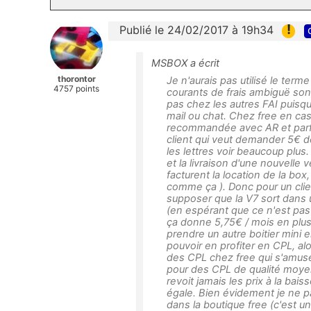
!
Publié le 24/02/2017 à 19h34
MSBOX a écrit
thorontor
Je n'aurais pas utilisé le ter
4757 points
courants de frais ambiguë sont
pas chez les autres FAI puisque
mail ou chat. Chez free en ca
recommandée avec AR et parfo
client qui veut demander 5€ de
les lettres voir beaucoup plus.
et la livraison d'une nouvelle 
facturent la location de la bo
comme ça ). Donc pour un client
supposer que la V7 sort dans 
(en espérant que ce n'est pas
ça donne 5,75€ / mois en plus.
prendre un autre boitier mini 
pouvoir en profiter en CPL, al
des CPL chez free qui s'amuse 
pour des CPL de qualité moye
revoit jamais les prix à la bais
égale. Bien évidement je ne p
dans la boutique free (c'est 