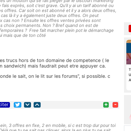
u es un mouton qui se fait piéger par le discourt marketing
ais exprès, soit c'est grave. Qu'il y ai un tarif abonné ou
 offres. Car soit on est abonné et il y a alors deux offres,
 cas là il y a également juste deux offres. On peut
ux cas non ? Ensuite les offres ventes privées sont
es choix permanents. Non ? Bref quand on est de
e Temporaires ? Free fait marcher plein pot le démarchage
ui mais que de ton côté
des trucs hors de ton domaine de competence ( le
sandwich) mais faudrait peut etre appuyer ca.
T
U
de le sait, on le lit sur les forums", si possible. c
A
+
-
citer
n, 3 offres en fixe, 2 en mobile, si c est trop dur pour toi
éjà que tu ne sait pas cliquer, alors la en plus tu ne sait