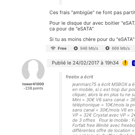
Ces frais "ambigüe" ne font pas parti
Pour le disque dur avec boitier "eSA
ca pour de "eSATA"
Si tu as moins chère pour du "eSATA" 
Free
946 Mb/s
669 Mb/s
!
Publié le 24/02/2017 à 19h34
freebx a écrit
tower41000
jeanmarc75 a écrit MSBOX a écr
-238 points
en mobile, si c est trop dur po
cliquer, alors la en plus tu ne
Mini = 30€ V6 sans canal = 
téléphonique = 10€/mois la p
sans canal = 30€/mois V6 en 
VP = 32€ Crystal avec VP = 2€
de 3 offres Pour le mobile : 
Forfait free illimité avec free
différentes offre de location 