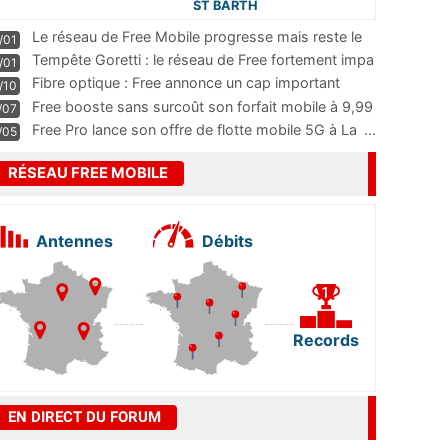
ST BARTH
Le réseau de Free Mobile progresse mais reste le
/01
m
...
Tempête Goretti : le réseau de Free fortement impa
/01
...
Fibre optique : Free annonce un cap important
/10
pass
...
Free booste sans surcoût son forfait mobile à 9,99
/07
...
Free Pro lance son offre de flotte mobile 5G à La
...
/05
RÉSEAU FREE MOBILE
Antennes
Débits
Records
EN DIRECT DU FORUM