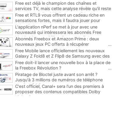
Free est déjà le champion des chaînes et
services TV, mais cette analyse révèle qu'il reste
encore au moins 141 ajouts possibles
...
Free et RTL9 vous offrent un cadeau riche en
sensations fortes, mais il faudra jouer pour
l'obtenir
...
L'application nPerf se met à jour avec une
nouveauté qui intéressera les abonnés Free
Mobile, Orange, SFR et Bouygues Telecom
...
Abonnés Freebox et Amazon Prime : deux
nouveaux jeux PC offerts à récupérer
...
Free Mobile lance officiellement les nouveaux
Galaxy Z Fold8 et Z Flip8 de Samsung avec des
promos et des cadeaux
...
Free doit-il lancer une nouvelle box à la place de
la Freebox Révolution ?
...
Piratage de Bloctel juste avant son arrêt ?
Jusqu'à 3 millions de numéros de téléphone
auraient fuité
...
C'est officiel, Canal+ sera l'un des premiers à
proposer des contenus compatibles Dolby
Vision 2
...