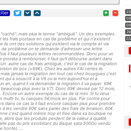
+
-
23
citer
09
09
29
me "caché", mais plus le terme "ambiguë". Un des exemples
 les frais postaux en cas de problème et qui n'existent
23
 ils ont des solutions qui existent via le compte et via
s de problème on te demande d'adresser une lettre
is il faut plusieurs lettres recommandées. Donc pour un
 prorata à rembourser, il faut qu'il débourse autant dans
 Un autre cas de frais ambiguë, c'est le cas de la migration
version de box (+69€). Chez les autres FAI certes ils
x, mais jamais la migration (en tout cas chez bouygues c'est
 qui a souscrit à la V6 ou la mini aujourd'hui et à
un an, quand il va demander la migration il va payer 69€
 beaucoup plus avec la V7). Donc 69€ devisé par 12 mois,
 Encore un autre exemple du cas de la mini. Si tu veux
en multi-tv, tu casques 5€/mois en plus. Par contre pour
ors dans ce cas la il faut encore casquer plus pour prendre
à les vendre 60€ sans parler des frais de livraison. 60€
nne c'est quand même trop et free dans sa boutique ne
se, alors que les produits perdent de la valeur à qualité
arle pas du prix exorbitant du disque sata 500Go vendu
une honte) ....