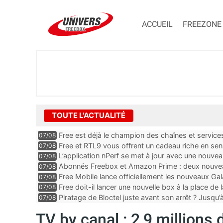
ACCUEIL
FREEZONE
TOUTE L'ACTUALITÉ
Free est déjà le champion des chaînes et services 
07/08
encore au moin...
Free et RTL9 vous offrent un cadeau riche en sens
07/08
l’obtenir
L’application nPerf se met à jour avec une nouvea
07/08
Mobile, Orange, SFR ...
Abonnés Freebox et Amazon Prime : deux nouveau
07/08
Free Mobile lance officiellement les nouveaux Ga
07/08
des promos et des cadeaux
Free doit-il lancer une nouvelle box à la place de
07/08
Piratage de Bloctel juste avant son arrêt ? Jusqu
07/08
auraient fuité
TV by canal : 2,9 millions