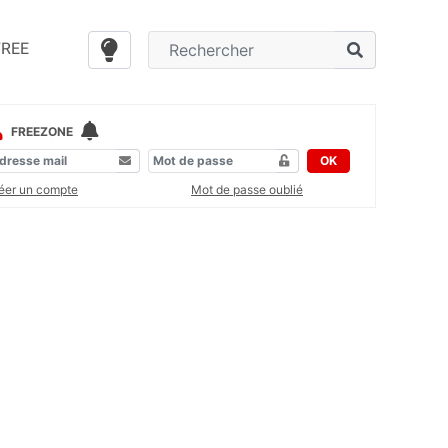
FREE
FREEZONE
OK
éer un compte
Mot de passe oublié