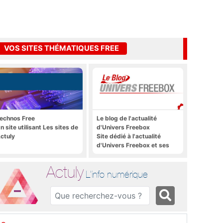
VOS SITES THÉMATIQUES FREE
echnos Free
Le blog de l'actualité
n site utilisant Les sites de
d'Univers Freebox
ctuly
Site dédié à l'actualité
d'Univers Freebox et ses
applications mobiles, aux
forums, aux sites
Actuly
thématiques Actuly, à
L'info numérique
Freezone, etc.