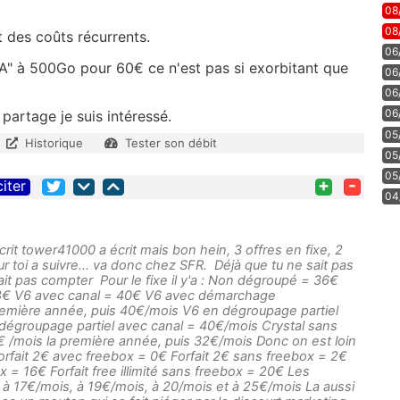
08
08
t des coûts récurrents.
06
TA" à 500Go pour 60€ ce n'est pas si exorbitant que
06
06
06
partage je suis intéressé.
05
Historique
Tester son débit
05
05
+
-
citer
04
it tower41000 a écrit mais bon hein, 3 offres en fixe, 2
ur toi a suivre... va donc chez SFR. Déjà que tu ne sait pas
 sait pas compter Pour le fixe il y'a : Non dégroupé = 36€
38€ V6 avec canal = 40€ V6 avec démarchage
remière année, puis 40€/mois V6 en dégroupage partiel
dégroupage partiel avec canal = 40€/mois Crystal sans
 /mois la première année, puis 32€/mois Donc on est loin
Forfait 2€ avec freebox = 0€ Forfait 2€ sans freebox = 2€
box = 16€ Forfait free illimité sans freebox = 20€ Les
= à 17€/mois, à 19€/mois, à 20/mois et à 25€/mois La aussi