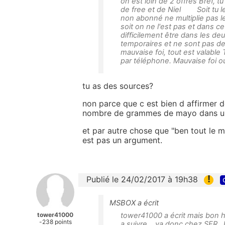
on est loin de 2 offres Bref, t
de free et de Niel Soit tu le f
non abonné ne multiplie pas les
soit on ne l'est pas et dans ce
difficilement être dans les de
temporaires et ne sont pas d
mauvaise foi, tout est valabl
par téléphone. Mauvaise foi o
tu as des sources?
non parce que c est bien d affirmer 
nombre de grammes de mayo dans un 
et par autre chose que "ben tout le mon
est pas un argument.
!
Publié le 24/02/2017 à 19h38
MSBOX a écrit
tower41000
tower41000 a écrit mais bon hei
-238 points
a suivre... va donc chez SFR. D