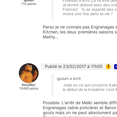
igolum
Freedun a écrit Ça va être des 
710 points
(à dormir debout avec des sc
France)) Tu as regardé des s
moins une fois dans ta vie ?
Perso je ne connais pas Engrenages e
Kitchen, les deux premières saisons s
Mathy…
!
Publié le 23/02/2017 à 17h05
igolum a écrit
KazyMyr
mais en ce qui concerne Kabo
10465 points
le début de la troisième c'es
Possible. L'arrêt de Melki semble diff
Engrenages (série policière) et Baron 
gouts mais on ne peut absolument pas