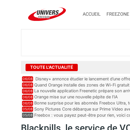
ACCUEIL
FREEZONE
TOUTE L'ACTUALITÉ
Disney+ annonce étudier le lancement d’une offre
06/08
Quand Orange installe des zones de Wi-Fi gratui
06/08
La nouvelle application Freenetic prépare son arr
06/08
abonnés Freebox, testez la
Orange mise sur une nouvelle pépite de l’IA
06/08
Bonne surprise pour les abonnés Freebox Ultra, t
06/08
inclus
Sony Pictures Core débarque sur Prime Video avec
05/08
Freebox : vous payez peut-être pour rien, voici
05/08
abonnements TV oubliés
Blackpills, le service de 