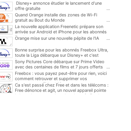
Disney+ annonce étudier le lancement d'une
offre gratuite
...
Quand Orange installe des zones de Wi-Fi
gratuit au Bout du Monde
...
La nouvelle application Freenetic prépare son
arrivée sur Android et iPhone pour les abonnés
Freebox, testez la
...
Orange mise sur une nouvelle pépite de l'IA
...
Bonne surprise pour les abonnés Freebox Ultra,
toute la Liga débarque sur Disney+ et c'est
inclus
...
Sony Pictures Core débarque sur Prime Video
avec des centaines de films et 7 jours offerts
...
Freebox : vous payez peut-être pour rien, voici
comment retrouver et supprimer vos
abonnements TV oubliés
...
Ca s'est passé chez Free et dans les télécoms :
Free dénonce et agit, un nouvel appareil pointe
le bout de son nez chez des abonnés Freebox...
...