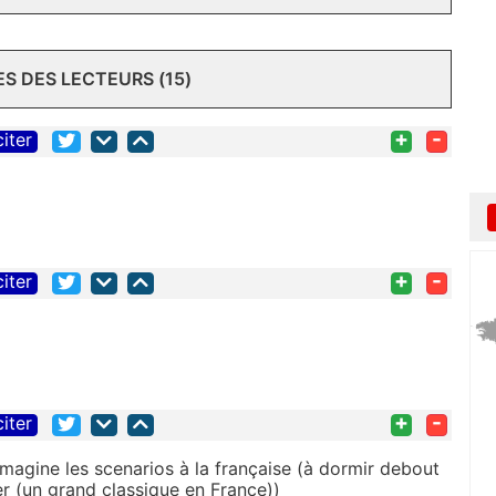
 DES LECTEURS (15)
+
-
citer
+
-
citer
+
-
citer
'imagine les scenarios à la française (à dormir debout
r (un grand classique en France))