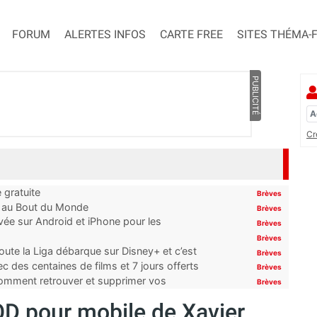
FORUM
ALERTES INFOS
CARTE FREE
SITES THÉMA-
PUBLICITÉ
Cr
 gratuite
Brèves
t au Bout du Monde
Brèves
ivée sur Android et iPhone pour les
Brèves
Brèves
oute la Liga débarque sur Disney+ et c’est
Brèves
 des centaines de films et 7 jours offerts
Brèves
 comment retrouver et supprimer vos
Brèves
VOD pour mobile de Xavier