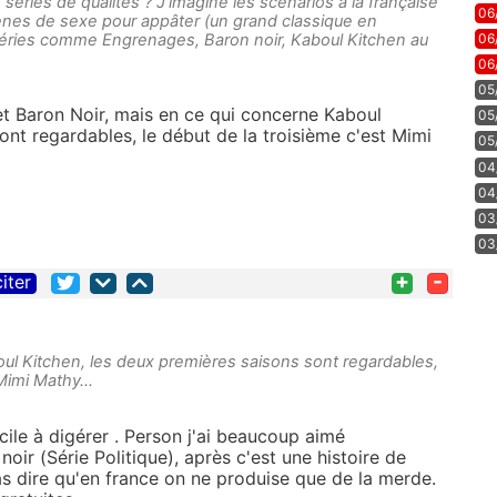
séries de qualités ? J'imagine les scenarios à la française
06
ènes de sexe pour appâter (un grand classique en
06
éries comme Engrenages, Baron noir, Kaboul Kitchen au
06
05
t Baron Noir, mais en ce qui concerne Kaboul
05
ont regardables, le début de la troisième c'est Mimi
05
04
04
03
03
+
-
citer
ul Kitchen, les deux premières saisons sont regardables,
t Mimi Mathy…
icile à digérer . Person j'ai beaucoup aimé
noir (Série Politique), après c'est une histoire de
 dire qu'en france on ne produise que de la merde.