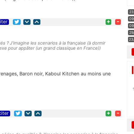
23
09
+
-
iter
09
29
23
és ? J'imagine les scenarios à la française (à dormir
xe pour appâter (un grand classique en France))
enages, Baron noir, Kaboul Kitchen au moins une
+
-
citer