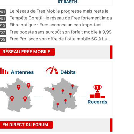
ST BARTH
Le réseau de Free Mobile progresse mais reste le
/01
m
...
Tempête Goretti : le réseau de Free fortement impa
/01
...
Fibre optique : Free annonce un cap important
/10
pass
...
Free booste sans surcoût son forfait mobile à 9,99
/07
...
Free Pro lance son offre de flotte mobile 5G à La
...
/05
RÉSEAU FREE MOBILE
Antennes
Débits
Records
EN DIRECT DU FORUM