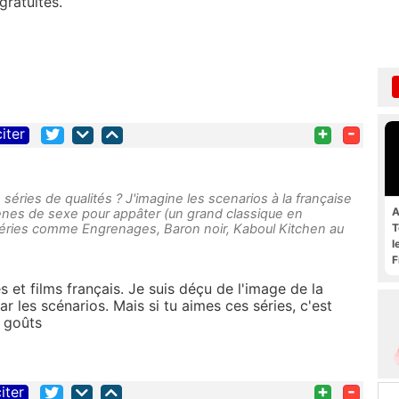
gratuites.
+
-
citer
séries de qualités ? J'imagine les scenarios à la française
A
ènes de sexe pour appâter (un grand classique en
éries comme Engrenages, Baron noir, Kaboul Kitchen au
T
l
F
s et films français. Je suis déçu de l'image de la
 les scénarios. Mais si tu aimes ces séries, c'est
s goûts
+
-
iter