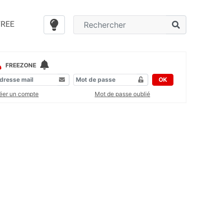
FREE
FREEZONE
OK
éer un compte
Mot de passe oublié