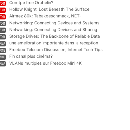
Comtpe free Orphélin?
/08
Hollow Knight  Lost Beneath The Surface
/08
Airmez 80k: Tabakgeschmack, NET-
/08
Technologie und Leistung im
Networking: Connecting Devices and Systems
/08
Networking: Connecting Devices and Sharing
/08
Information
Storage Drives: The Backbone of Reliable Data
/08
Management
une amelioration importante dans la reception
/08
WIFI
Freebox Telecom Discussion, Internet Tech Tips
/08
Communi
Fin canal plus cinéma?
/08
VLANs multiples sur Freebox Mini 4K
/08