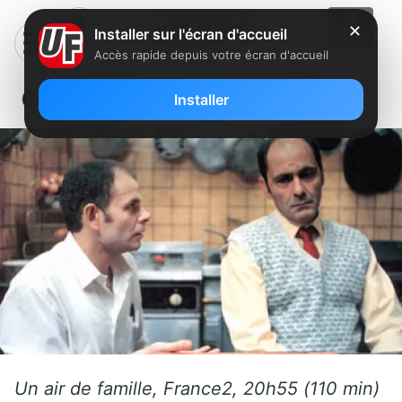
✕
Installer sur l'écran d'accueil
Accès rapide depuis votre écran d'accueil
Ce dimanche sur FreeboxTV
Installer
Un air de famille, France2, 20h55 (110 min)