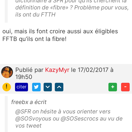
dictionnaire à SFR pour qu'ils cherchent la
définition de «fibre» ? Problème pour vous,
ils ont du FTTH
oui, mais ils font croire aussi aux éligibles
FFTB qu'ils ont la fibre!
Publié
par
KazyMyr
le 17/02/2017 à
19h50
!
+
-
citer
freebx a écrit
@SFR on hésite à vous orienter vers
@SOSvoyous ou @SOSescrocs au vu de
vos tweet