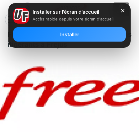
✕
Installer sur l'écran d'accueil
Accès rapide depuis votre écran d'accueil
Free recherche des techniciens
Installer
itinérants à Frejus