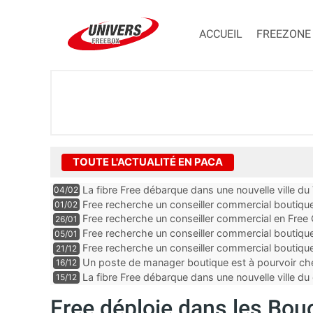
ACCUEIL
FREEZONE
TOUTE L'ACTUALITÉ EN PACA
La fibre Free débarque dans une nouvelle ville du
04/02
Free recherche un conseiller commercial boutiq
01/02
Alpes-Maritimes
Free recherche un conseiller commercial en Free
26/01
Vaucluse
Free recherche un conseiller commercial boutiqu
05/01
Free recherche un conseiller commercial boutiq
21/12
des Bouches-du-Rhône
Un poste de manager boutique est à pourvoir ch
16/12
Alpes-Maritimes
La fibre Free débarque dans une nouvelle ville
15/12
Free déploie dans les Bou