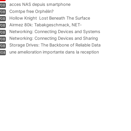
acces NAS depuis smartphone
/08
Comtpe free Orphélin?
/08
Hollow Knight  Lost Beneath The Surface
/08
Airmez 80k: Tabakgeschmack, NET-
/08
Technologie und Leistung im
Networking: Connecting Devices and Systems
/08
Networking: Connecting Devices and Sharing
/08
Information
Storage Drives: The Backbone of Reliable Data
/08
Management
une amelioration importante dans la reception
/08
WIFI