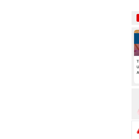
T
U
A