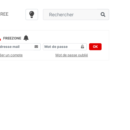
FREE
FREEZONE
OK
éer un compte
Mot de passe oublié