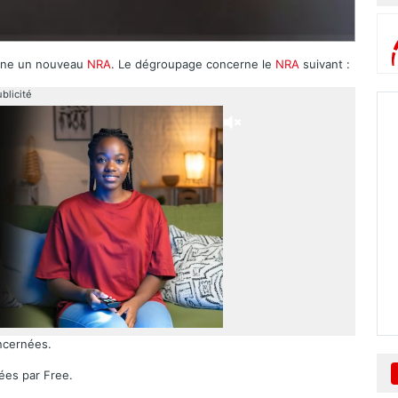
hône un nouveau
NRA
. Le dégroupage concerne le
NRA
suivant :
blicité
ncernées.
ées par Free.