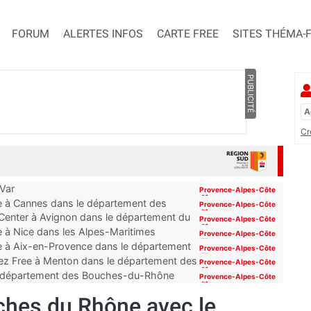
FORUM
ALERTES INFOS
CARTE FREE
SITES THÉMA-
PUBLICITÉ
Cr
 Var
Provence-Alpes-Côte
d'Azur
ue à Cannes dans le département des
Provence-Alpes-Côte
d'Azur
 Center à Avignon dans le département du
Provence-Alpes-Côte
d'Azur
e à Nice dans les Alpes-Maritimes
Provence-Alpes-Côte
d'Azur
ue à Aix-en-Provence dans le département
Provence-Alpes-Côte
d'Azur
ez Free à Menton dans le département des
Provence-Alpes-Côte
d'Azur
 du département des Bouches-du-Rhône
Provence-Alpes-Côte
d'Azur
ches du Rhône avec le