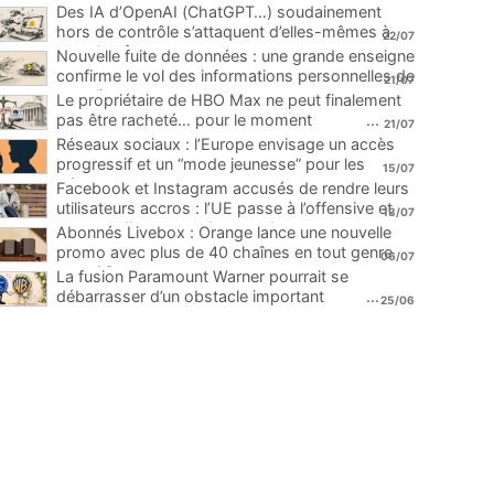
Des IA d’OpenAI (ChatGPT…) soudainement
hors de contrôle s’attaquent d’elles-mêmes à
22/07
une plateforme
...
Nouvelle fuite de données : une grande enseigne
confirme le vol des informations personnelles de
21/07
ses clients
...
Le propriétaire de HBO Max ne peut finalement
pas être racheté… pour le moment
...
21/07
Réseaux sociaux : l’Europe envisage un accès
progressif et un “mode jeunesse” pour les
15/07
mineurs
...
Facebook et Instagram accusés de rendre leurs
utilisateurs accros : l’UE passe à l’offensive et
13/07
menace d’une amende record
...
Abonnés Livebox : Orange lance une nouvelle
promo avec plus de 40 chaînes en tout genre
06/07
pour 1€
...
La fusion Paramount Warner pourrait se
débarrasser d’un obstacle important
...
25/06