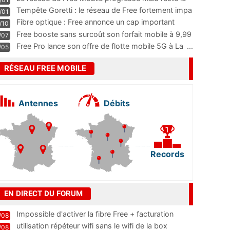
m
...
Tempête Goretti : le réseau de Free fortement impa
/01
...
Fibre optique : Free annonce un cap important
/10
pass
...
Free booste sans surcoût son forfait mobile à 9,99
/07
...
Free Pro lance son offre de flotte mobile 5G à La
...
/05
RÉSEAU FREE MOBILE
Antennes
Débits
Records
EN DIRECT DU FORUM
Impossible d'activer la fibre Free + facturation
/08
résiliation
utilisation répéteur wifi sans le wifi de la box
/08