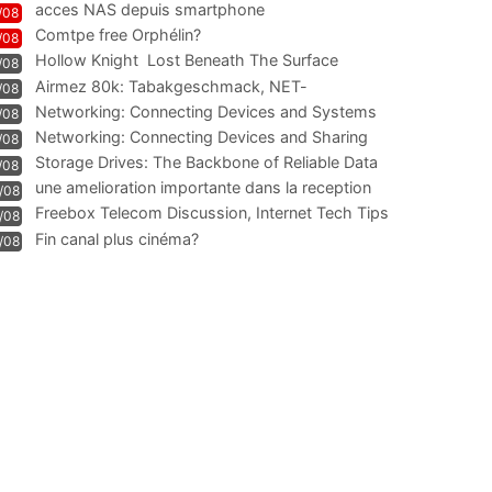
acces NAS depuis smartphone
/08
Comtpe free Orphélin?
/08
Hollow Knight  Lost Beneath The Surface
/08
Airmez 80k: Tabakgeschmack, NET-
/08
Technologie und Leistung im
Networking: Connecting Devices and Systems
/08
Networking: Connecting Devices and Sharing
/08
Information
Storage Drives: The Backbone of Reliable Data
/08
Management
une amelioration importante dans la reception
/08
WIFI
Freebox Telecom Discussion, Internet Tech Tips
/08
Communi
Fin canal plus cinéma?
/08