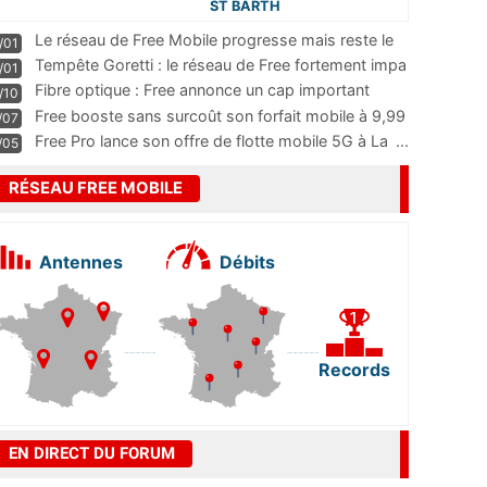
ST BARTH
Le réseau de Free Mobile progresse mais reste le
/01
m
...
Tempête Goretti : le réseau de Free fortement impa
/01
...
Fibre optique : Free annonce un cap important
/10
pass
...
Free booste sans surcoût son forfait mobile à 9,99
/07
...
Free Pro lance son offre de flotte mobile 5G à La
...
/05
RÉSEAU FREE MOBILE
Antennes
Débits
Records
EN DIRECT DU FORUM