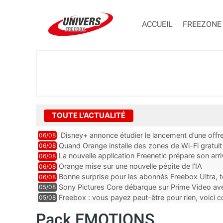
ACCUEIL
FREEZONE
TOUTE L'ACTUALITÉ
Disney+ annonce étudier le lancement d’une offre
06/08
Quand Orange installe des zones de Wi-Fi gratui
06/08
La nouvelle application Freenetic prépare son arr
06/08
abonnés Freebox, testez la
Orange mise sur une nouvelle pépite de l’IA
06/08
Bonne surprise pour les abonnés Freebox Ultra, t
06/08
inclus
Sony Pictures Core débarque sur Prime Video avec
05/08
Freebox : vous payez peut-être pour rien, voici
05/08
abonnements TV oubliés
Pack EMOTIONS