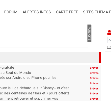
FORUM
ALERTES INFOS
CARTE FREE
SITES THÉMA-
PUBLICITÉ
Cr
 gratuite
Brèves
t au Bout du Monde
Brèves
ivée sur Android et iPhone pour les
Brèves
Brèves
oute la Liga débarque sur Disney+ et c’est
Brèves
 des centaines de films et 7 jours offerts
Brèves
 comment retrouver et supprimer vos
Brèves