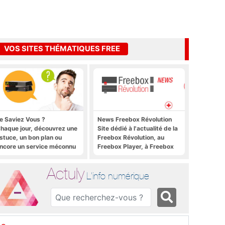
VOS SITES THÉMATIQUES FREE
e Saviez Vous ?
News Freebox Révolution
haque jour, découvrez une
Site dédié à l'actualité de la
stuce, un bon plan ou
Freebox Révolution, au
ncore un service méconnu
Freebox Player, à Freebox
ur la Freebox et sur Free
OS, Freebox TV, etc.
obile
Actuly
L'info numérique