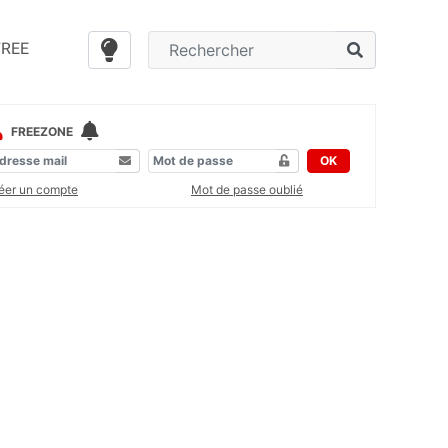
FREE
FREEZONE
OK
éer un compte
Mot de passe oublié