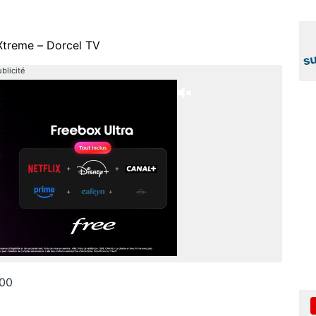
Xtreme – Dorcel TV
blicité
H00