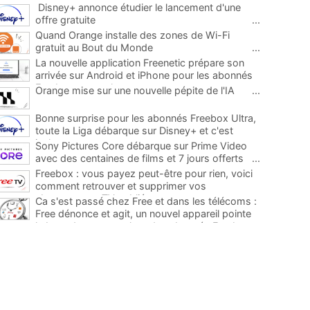
Disney+ annonce étudier le lancement d'une
offre gratuite
...
Quand Orange installe des zones de Wi-Fi
gratuit au Bout du Monde
...
La nouvelle application Freenetic prépare son
arrivée sur Android et iPhone pour les abonnés
Freebox, testez la
...
Orange mise sur une nouvelle pépite de l'IA
...
Bonne surprise pour les abonnés Freebox Ultra,
toute la Liga débarque sur Disney+ et c'est
inclus
...
Sony Pictures Core débarque sur Prime Video
avec des centaines de films et 7 jours offerts
...
Freebox : vous payez peut-être pour rien, voici
comment retrouver et supprimer vos
abonnements TV oubliés
...
Ca s'est passé chez Free et dans les télécoms :
Free dénonce et agit, un nouvel appareil pointe
le bout de son nez chez des abonnés Freebox...
...