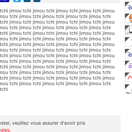
tchi jimou tchi jimou tchi jimou tchi jimou tchi jimou
imou tchi jimou tchi jimou tchi jimou tchi jimou tchi
tchi jimou tchi jimou tchi jimou tchi jimou tchi jimou
imou tchi jimou tchi jimou tchi jimou tchi jimou tchi
tchi jimou tchi jimou tchi jimou tchi jimou tchi jimou
imou tchi jimou tchi jimou tchi jimou tchi jimou tchi
tchi jimou tchi jimou tchi jimou tchi jimou tchi jimou
imou tchi jimou tchi jimou tchi jimou tchi jimou tchi
tchi jimou tchi jimou tchi jimou tchi jimou tchi jimou
imou tchi jimou tchi jimou tchi jimou tchi jimou tchi
tchi jimou tchi jimou tchi jimou tchi jimou tchi jimou
imou tchi jimou tchi jimou tchi jimou tchi jimou tchi
tchi jimou tchi jimou tchi jimou tchi jimou tchi jimou
imou tchi jimou tchi jimou tchi jimou tchi jimou tchi
 tchi
ster, veuillez vous assurer d'avoir pris
gles
.