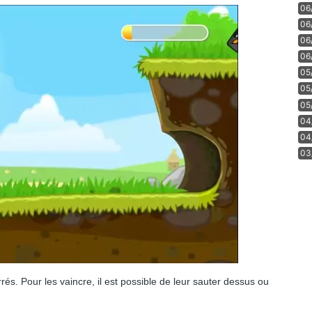
06
06
06
06
05
05
05
04
04
03
és. Pour les vaincre, il est possible de leur sauter dessus ou