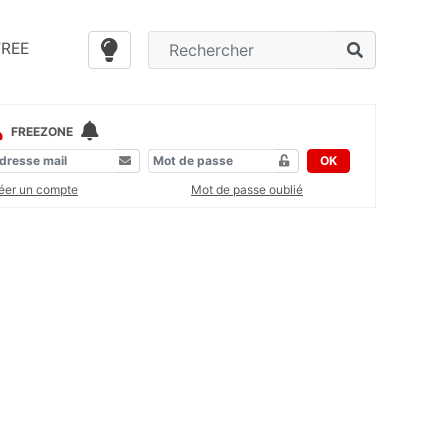
FREE
FREEZONE
OK
éer un compte
Mot de passe oublié