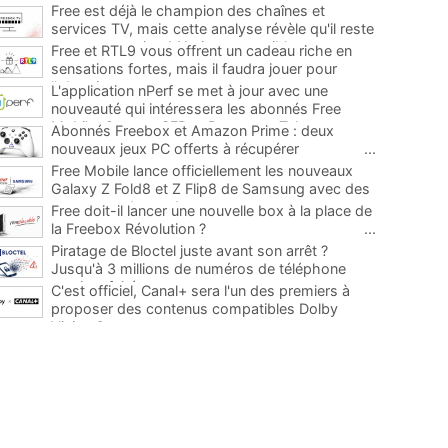
Free est déjà le champion des chaînes et
services TV, mais cette analyse révèle qu'il reste
encore au moins 141 ajouts possibles
...
Free et RTL9 vous offrent un cadeau riche en
sensations fortes, mais il faudra jouer pour
l'obtenir
...
L'application nPerf se met à jour avec une
nouveauté qui intéressera les abonnés Free
Mobile, Orange, SFR et Bouygues Telecom
...
Abonnés Freebox et Amazon Prime : deux
nouveaux jeux PC offerts à récupérer
...
Free Mobile lance officiellement les nouveaux
Galaxy Z Fold8 et Z Flip8 de Samsung avec des
promos et des cadeaux
...
Free doit-il lancer une nouvelle box à la place de
la Freebox Révolution ?
...
Piratage de Bloctel juste avant son arrêt ?
Jusqu'à 3 millions de numéros de téléphone
auraient fuité
...
C'est officiel, Canal+ sera l'un des premiers à
proposer des contenus compatibles Dolby
Vision 2
...