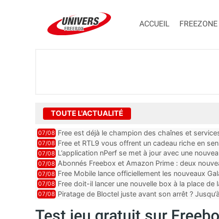
ACCUEIL
FREEZONE
TOUTE L'ACTUALITÉ
Free est déjà le champion des chaînes et services 
07/08
encore au moin...
Free et RTL9 vous offrent un cadeau riche en sens
07/08
l’obtenir
L’application nPerf se met à jour avec une nouvea
07/08
Mobile, Orange, SFR ...
Abonnés Freebox et Amazon Prime : deux nouveau
07/08
Free Mobile lance officiellement les nouveaux Ga
07/08
des promos et des cadeaux
Free doit-il lancer une nouvelle box à la place de
07/08
Piratage de Bloctel juste avant son arrêt ? Jusqu
07/08
auraient fuité
Test jeu gratuit sur Freebo