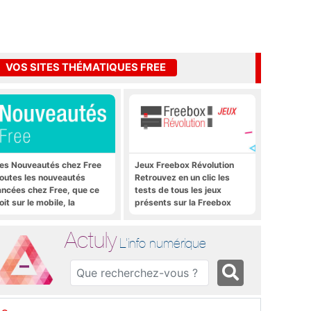
VOS SITES THÉMATIQUES FREE
es Nouveautés chez Free
Jeux Freebox Révolution
outes les nouveautés
Retrouvez en un clic les
ancées chez Free, que ce
tests de tous les jeux
oit sur le mobile, la
présents sur la Freebox
reebox et bien plus encore
Révolution, la box de Free
Actuly
L'info numérique