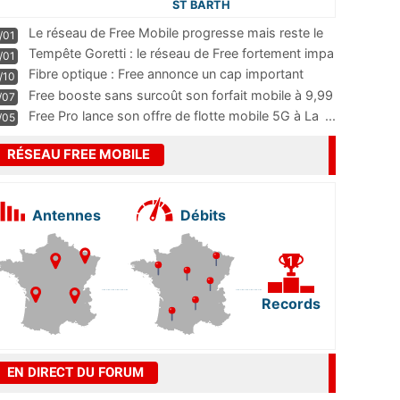
ST BARTH
Le réseau de Free Mobile progresse mais reste le
/01
m
...
Tempête Goretti : le réseau de Free fortement impa
/01
...
Fibre optique : Free annonce un cap important
/10
pass
...
Free booste sans surcoût son forfait mobile à 9,99
/07
...
Free Pro lance son offre de flotte mobile 5G à La
...
/05
RÉSEAU FREE MOBILE
Antennes
Débits
Records
EN DIRECT DU FORUM