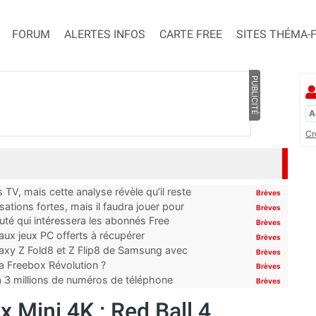
FORUM
ALERTES INFOS
CARTE FREE
SITES THÉMA-
PUBLICITÉ
Cr
TV, mais cette analyse révèle qu’il reste
Brèves
ations fortes, mais il faudra jouer pour
Brèves
uté qui intéressera les abonnés Free
Brèves
x jeux PC offerts à récupérer
Brèves
laxy Z Fold8 et Z Flip8 de Samsung avec
Brèves
 la Freebox Révolution ?
Brèves
’à 3 millions de numéros de téléphone
Brèves
x Mini 4K : Red Ball 4