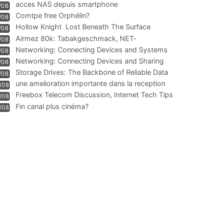
acces NAS depuis smartphone
/08
Comtpe free Orphélin?
/08
Hollow Knight  Lost Beneath The Surface
/08
Airmez 80k: Tabakgeschmack, NET-
/08
Technologie und Leistung im
Networking: Connecting Devices and Systems
/08
Networking: Connecting Devices and Sharing
/08
Information
Storage Drives: The Backbone of Reliable Data
/08
Management
une amelioration importante dans la reception
/08
WIFI
Freebox Telecom Discussion, Internet Tech Tips
/08
Communi
Fin canal plus cinéma?
/08