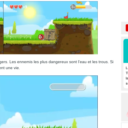
rs. Les ennemis les plus dangereux sont l’eau et les trous. Si
nt une vie.
L
T
l
s
F