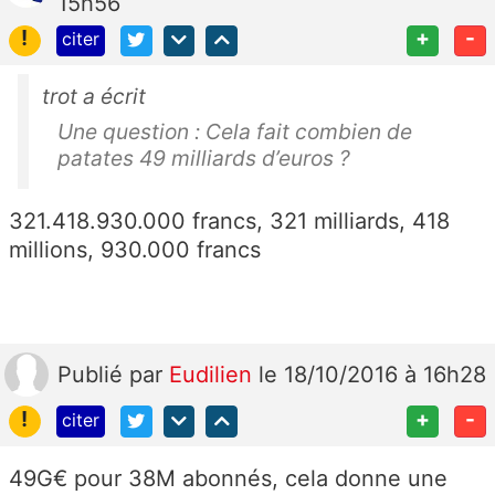
15h56
!
+
-
citer
trot a écrit
Une question : Cela fait combien de
patates 49 milliards d’euros ?
321.418.930.000 francs, 321 milliards, 418
millions, 930.000 francs
Publié
par
Eudilien
le 18/10/2016 à 16h28
!
+
-
citer
49G€ pour 38M abonnés, cela donne une