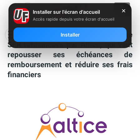
✕
Installer sur l'écran d'accueil
Accès rapide depuis votre écran d'accueil
2.3 milliards d’euros de dettes de
Installer
SFR refinancées par Altice, qui veut
repousser ses échéances de
remboursement et réduire ses frais
financiers