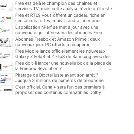
Free est déjà le champion des chaînes et
services TV, mais cette analyse révèle qu'il reste
encore au moins 141 ajouts possibles
...
Free et RTL9 vous offrent un cadeau riche en
sensations fortes, mais il faudra jouer pour
l'obtenir
...
L'application nPerf se met à jour avec une
nouveauté qui intéressera les abonnés Free
Mobile, Orange, SFR et Bouygues Telecom
...
Abonnés Freebox et Amazon Prime : deux
nouveaux jeux PC offerts à récupérer
...
Free Mobile lance officiellement les nouveaux
Galaxy Z Fold8 et Z Flip8 de Samsung avec des
promos et des cadeaux
...
Free doit-il lancer une nouvelle box à la place de
la Freebox Révolution ?
...
Piratage de Bloctel juste avant son arrêt ?
Jusqu'à 3 millions de numéros de téléphone
auraient fuité
...
C'est officiel, Canal+ sera l'un des premiers à
proposer des contenus compatibles Dolby
Vision 2
...