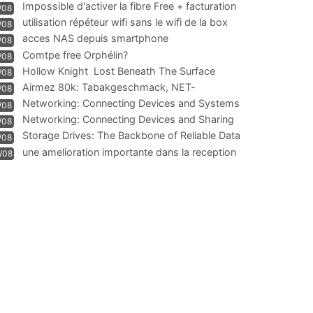
Impossible d'activer la fibre Free + facturation
/08
résiliation
utilisation répéteur wifi sans le wifi de la box
/08
acces NAS depuis smartphone
/08
Comtpe free Orphélin?
/08
Hollow Knight  Lost Beneath The Surface
/08
Airmez 80k: Tabakgeschmack, NET-
/08
Technologie und Leistung im
Networking: Connecting Devices and Systems
/08
Networking: Connecting Devices and Sharing
/08
Information
Storage Drives: The Backbone of Reliable Data
/08
Management
une amelioration importante dans la reception
/08
WIFI