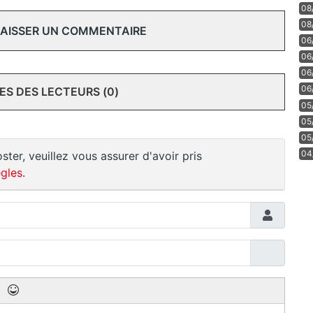
08
08
 LAISSER UN COMMENTAIRE
06
06
06
06
S DES LECTEURS (0)
05
05
05
04
ster, veuillez vous assurer d'avoir pris
gles
.