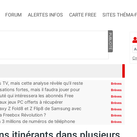
FORUM
ALERTES INFOS
CARTE FREE
SITES THÉMA-
PUBLICITÉ
Cr
TV, mais cette analyse révèle qu’il reste
Brèves
ations fortes, mais il faudra jouer pour
Brèves
uté qui intéressera les abonnés Free
Brèves
x jeux PC offerts à récupérer
Brèves
laxy Z Fold8 et Z Flip8 de Samsung avec
Brèves
 la Freebox Révolution ?
Brèves
’à 3 millions de numéros de téléphone
Brèves
ns itinérants dans plusieurs