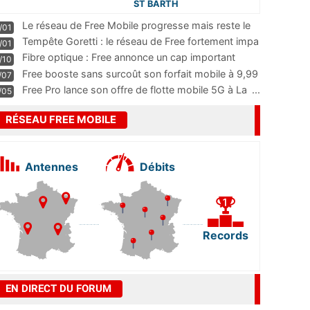
ST BARTH
Le réseau de Free Mobile progresse mais reste le
/01
m
...
Tempête Goretti : le réseau de Free fortement impa
/01
...
Fibre optique : Free annonce un cap important
/10
pass
...
Free booste sans surcoût son forfait mobile à 9,99
/07
...
Free Pro lance son offre de flotte mobile 5G à La
...
/05
RÉSEAU FREE MOBILE
Antennes
Débits
Records
EN DIRECT DU FORUM