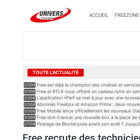
ACCUEIL
FREEZONE
TOUTE L'ACTUALITÉ
Free est déjà le champion des chaînes et services 
07/08
encore au moin...
Free et RTL9 vous offrent un cadeau riche en sens
07/08
l’obtenir
L’application nPerf se met à jour avec une nouvea
07/08
Mobile, Orange, SFR ...
Abonnés Freebox et Amazon Prime : deux nouveau
07/08
Free Mobile lance officiellement les nouveaux Ga
07/08
des promos et des cadeaux
Free doit-il lancer une nouvelle box à la place de
07/08
Piratage de Bloctel juste avant son arrêt ? Jusqu
07/08
auraient fuité
Free recrute des technicie