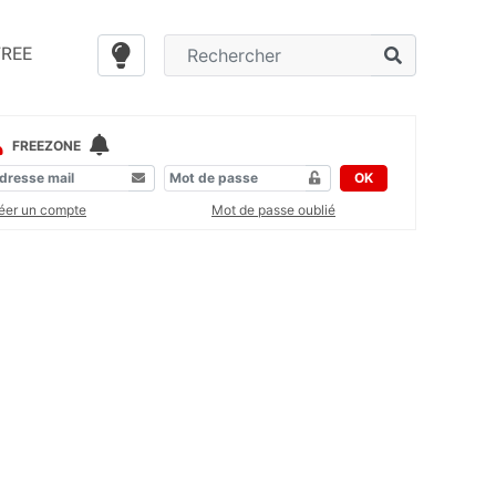
FREE
FREEZONE
OK
éer un compte
Mot de passe oublié