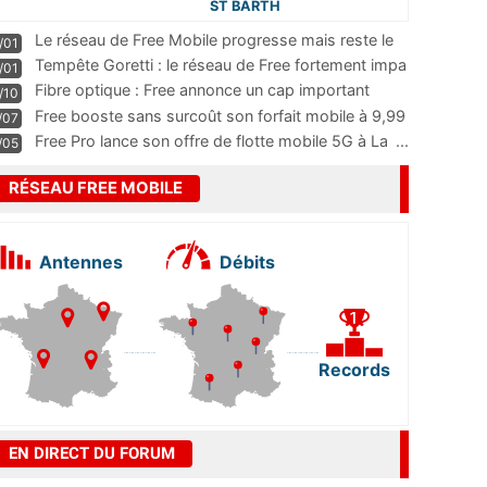
ST BARTH
Le réseau de Free Mobile progresse mais reste le
/01
m
...
Tempête Goretti : le réseau de Free fortement impa
/01
...
Fibre optique : Free annonce un cap important
/10
pass
...
Free booste sans surcoût son forfait mobile à 9,99
/07
...
Free Pro lance son offre de flotte mobile 5G à La
...
/05
RÉSEAU FREE MOBILE
Antennes
Débits
Records
EN DIRECT DU FORUM