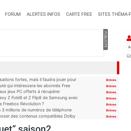
FORUM
ALERTES INFOS
CARTE FREE
SITES THÉMA-
PUBLICITÉ
Cr
ations fortes, mais il faudra jouer pour
Brèves
uté qui intéressera les abonnés Free
Brèves
x jeux PC offerts à récupérer
Brèves
laxy Z Fold8 et Z Flip8 de Samsung avec
Brèves
 la Freebox Révolution ?
Brèves
’à 3 millions de numéros de téléphone
Brèves
proposer des contenus compatibles Dolby
Brèves
uet” saison2