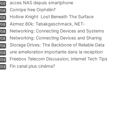
acces NAS depuis smartphone
/08
Comtpe free Orphélin?
/08
Hollow Knight  Lost Beneath The Surface
/08
Airmez 80k: Tabakgeschmack, NET-
/08
Technologie und Leistung im
Networking: Connecting Devices and Systems
/08
Networking: Connecting Devices and Sharing
/08
Information
Storage Drives: The Backbone of Reliable Data
/08
Management
une amelioration importante dans la reception
/08
WIFI
Freebox Telecom Discussion, Internet Tech Tips
/08
Communi
Fin canal plus cinéma?
/08