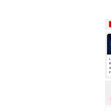
L
R
d
F
t