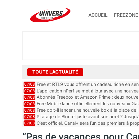
ACCUEIL
FREEZONE
TOUTE L'ACTUALITÉ
Free et RTL9 vous offrent un cadeau riche en sens
07/08
l’obtenir
L’application nPerf se met à jour avec une nouvea
07/08
Mobile, Orange, SFR ...
Abonnés Freebox et Amazon Prime : deux nouveau
07/08
Free Mobile lance officiellement les nouveaux Ga
07/08
des promos et des cadeaux
Free doit-il lancer une nouvelle box à la place de
07/08
Piratage de Bloctel juste avant son arrêt ? Jusqu
07/08
auraient fuité
C’est officiel, Canal+ sera l’un des premiers à 
07/08
Vision 2
“Pas de vacances pour Ca