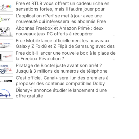
Free et RTL9 vous offrent un cadeau riche en
sensations fortes, mais il faudra jouer pour
l'obtenir
...
L'application nPerf se met à jour avec une
nouveauté qui intéressera les abonnés Free
Mobile, Orange, SFR et Bouygues Telecom
...
Abonnés Freebox et Amazon Prime : deux
nouveaux jeux PC offerts à récupérer
...
Free Mobile lance officiellement les nouveaux
Galaxy Z Fold8 et Z Flip8 de Samsung avec des
promos et des cadeaux
...
Free doit-il lancer une nouvelle box à la place de
la Freebox Révolution ?
...
Piratage de Bloctel juste avant son arrêt ?
Jusqu'à 3 millions de numéros de téléphone
auraient fuité
...
C'est officiel, Canal+ sera l'un des premiers à
proposer des contenus compatibles Dolby
Vision 2
...
Disney+ annonce étudier le lancement d'une
offre gratuite
...