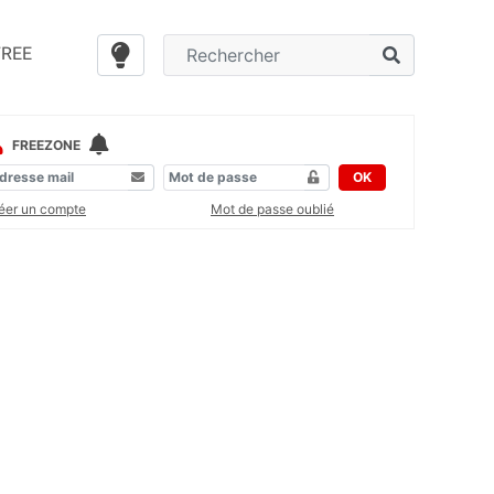
FREE
FREEZONE
OK
éer un compte
Mot de passe oublié