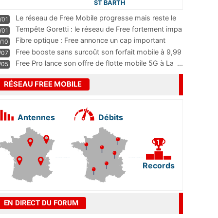
ST BARTH
Le réseau de Free Mobile progresse mais reste le
/01
m
...
Tempête Goretti : le réseau de Free fortement impa
/01
...
Fibre optique : Free annonce un cap important
/10
pass
...
Free booste sans surcoût son forfait mobile à 9,99
/07
...
Free Pro lance son offre de flotte mobile 5G à La
...
/05
RÉSEAU FREE MOBILE
Antennes
Débits
Records
EN DIRECT DU FORUM