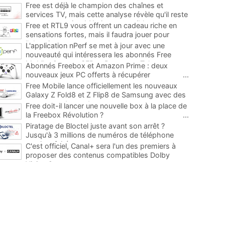
Free est déjà le champion des chaînes et
services TV, mais cette analyse révèle qu'il reste
encore au moins 141 ajouts possibles
...
Free et RTL9 vous offrent un cadeau riche en
sensations fortes, mais il faudra jouer pour
l'obtenir
...
L'application nPerf se met à jour avec une
nouveauté qui intéressera les abonnés Free
Mobile, Orange, SFR et Bouygues Telecom
...
Abonnés Freebox et Amazon Prime : deux
nouveaux jeux PC offerts à récupérer
...
Free Mobile lance officiellement les nouveaux
Galaxy Z Fold8 et Z Flip8 de Samsung avec des
promos et des cadeaux
...
Free doit-il lancer une nouvelle box à la place de
la Freebox Révolution ?
...
Piratage de Bloctel juste avant son arrêt ?
Jusqu'à 3 millions de numéros de téléphone
auraient fuité
...
C'est officiel, Canal+ sera l'un des premiers à
proposer des contenus compatibles Dolby
Vision 2
...