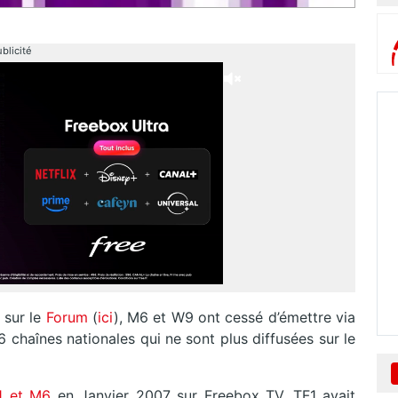
blicité
 sur le
Forum
(
ici
), M6 et W9 ont cessé d’émettre via
 chaînes nationales qui ne sont plus diffusées sur le
F1 et M6
en Janvier 2007 sur Freebox TV, TF1 avait