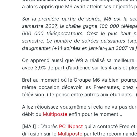
a alors appris que M6 avait atteint ses objectifs 
Sur la première partie de soirée, M6 est la se
semestre 2007, la chaîne gagne 100 000 télésp
600 000 téléspectateurs. C’est le plus haut n
semestre. Le nombre de soirées puissantes (supé
d’augmenter (+14 soirées en janvier-juin 2007 vs j
On apprend aussi que W9 a réalisé sa meilleure 
avec 3,9% de part d’audience sur les 4 ans et plu
Bref au moment où le Groupe M6 va bien, pourquo
même occasion décevoir les Freenautes, chez q
télévision. (Je pense entre autres aux étudiants ..)
Allez réjouissez vous,même si cela ne va pas dure
débit du
Multiposte
enfin pour le moment…
[MAJ] : D’après
PC INpact
qui a contacté Free et 
diffusion sur le
Multiposte
par lettre recommandé