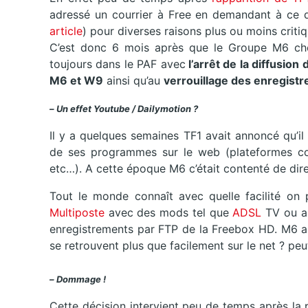
adressé un courrier à Free en demandant à ce q
article
) pour diverses raisons plus ou moins critiq
C’est donc 6 mois après que le Groupe M6 ch
toujours dans le PAF avec
l’arrêt de la diffusio
M6 et W9
ainsi qu’au
verrouillage des enregist
– Un effet Youtube / Dailymotion ?
Il y a quelques semaines TF1 avait annoncé qu’il 
de ses programmes sur le web (plateformes co
etc…). A cette époque M6 c’était contenté de dire 
Tout le monde connaît avec quelle facilité on 
Multiposte
avec des mods tel que
ADSL
TV ou a
enregistrements par FTP de la Freebox HD. M6 a 
se retrouvent plus que facilement sur le net ? peu
– Dommage !
Cette décision intervient peu de temps après la 