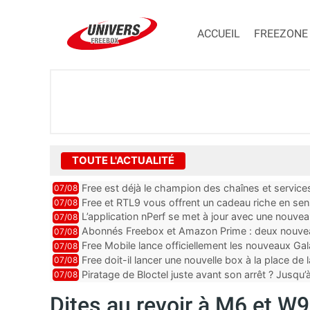
ACCUEIL
FREEZONE
TOUTE L'ACTUALITÉ
Free est déjà le champion des chaînes et services 
07/08
encore au moin...
Free et RTL9 vous offrent un cadeau riche en sens
07/08
l’obtenir
L’application nPerf se met à jour avec une nouvea
07/08
Mobile, Orange, SFR ...
Abonnés Freebox et Amazon Prime : deux nouveau
07/08
Free Mobile lance officiellement les nouveaux Ga
07/08
des promos et des cadeaux
Free doit-il lancer une nouvelle box à la place de
07/08
Piratage de Bloctel juste avant son arrêt ? Jusqu
07/08
auraient fuité
Dites au revoir à M6 et W9