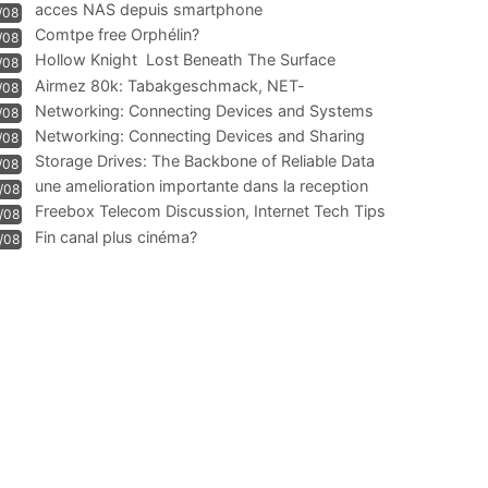
acces NAS depuis smartphone
/08
Comtpe free Orphélin?
/08
Hollow Knight  Lost Beneath The Surface
/08
Airmez 80k: Tabakgeschmack, NET-
/08
Technologie und Leistung im
Networking: Connecting Devices and Systems
/08
Networking: Connecting Devices and Sharing
/08
Information
Storage Drives: The Backbone of Reliable Data
/08
Management
une amelioration importante dans la reception
/08
WIFI
Freebox Telecom Discussion, Internet Tech Tips
/08
Communi
Fin canal plus cinéma?
/08