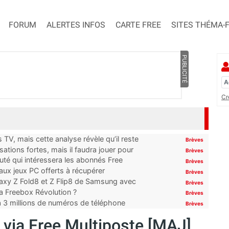
FORUM
ALERTES INFOS
CARTE FREE
SITES THÉMA-
PUBLICITÉ
Cr
TV, mais cette analyse révèle qu’il reste
Brèves
ations fortes, mais il faudra jouer pour
Brèves
uté qui intéressera les abonnés Free
Brèves
x jeux PC offerts à récupérer
Brèves
laxy Z Fold8 et Z Flip8 de Samsung avec
Brèves
 la Freebox Révolution ?
Brèves
’à 3 millions de numéros de téléphone
Brèves
 via Free Multiposte [MAJ]