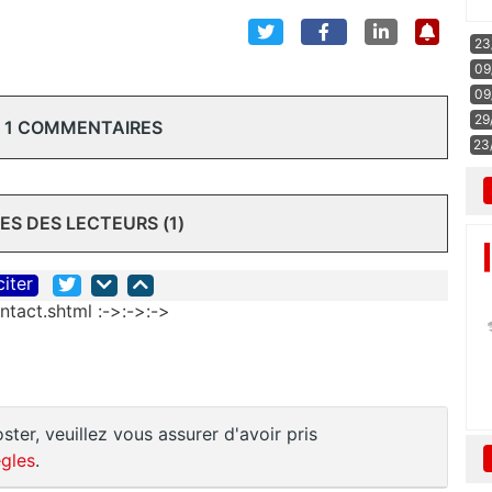
23
09
09
29
 1 COMMENTAIRES
23
S DES LECTEURS (1)
citer
ntact.shtml :->:->:->
ster, veuillez vous assurer d'avoir pris
gles
.