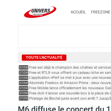
ACCUEIL
FREEZONE
TOUTE L'ACTUALITÉ
Free est déjà le champion des chaînes et services 
07/08
encore au moin...
Free et RTL9 vous offrent un cadeau riche en sens
07/08
l’obtenir
L’application nPerf se met à jour avec une nouvea
07/08
Mobile, Orange, SFR ...
Abonnés Freebox et Amazon Prime : deux nouveau
07/08
Free Mobile lance officiellement les nouveaux Ga
07/08
des promos et des cadeaux
Free doit-il lancer une nouvelle box à la place de
07/08
Piratage de Bloctel juste avant son arrêt ? Jusqu
07/08
auraient fuité
M6 diffuse le concert du 1