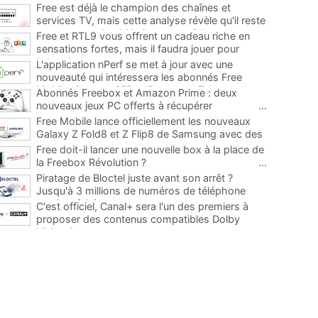
Free est déjà le champion des chaînes et
services TV, mais cette analyse révèle qu'il reste
encore au moins 141 ajouts possibles
...
Free et RTL9 vous offrent un cadeau riche en
sensations fortes, mais il faudra jouer pour
l'obtenir
...
L'application nPerf se met à jour avec une
nouveauté qui intéressera les abonnés Free
Mobile, Orange, SFR et Bouygues Telecom
...
Abonnés Freebox et Amazon Prime : deux
nouveaux jeux PC offerts à récupérer
...
Free Mobile lance officiellement les nouveaux
Galaxy Z Fold8 et Z Flip8 de Samsung avec des
promos et des cadeaux
...
Free doit-il lancer une nouvelle box à la place de
la Freebox Révolution ?
...
Piratage de Bloctel juste avant son arrêt ?
Jusqu'à 3 millions de numéros de téléphone
auraient fuité
...
C'est officiel, Canal+ sera l'un des premiers à
proposer des contenus compatibles Dolby
Vision 2
...