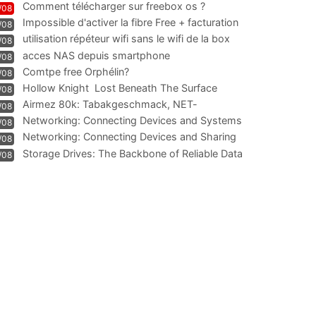
Comment télécharger sur freebox os ?
/08
Impossible d'activer la fibre Free + facturation
/08
résiliation
utilisation répéteur wifi sans le wifi de la box
/08
acces NAS depuis smartphone
/08
Comtpe free Orphélin?
/08
Hollow Knight  Lost Beneath The Surface
/08
Airmez 80k: Tabakgeschmack, NET-
/08
Technologie und Leistung im
Networking: Connecting Devices and Systems
/08
Networking: Connecting Devices and Sharing
/08
Information
Storage Drives: The Backbone of Reliable Data
/08
Management