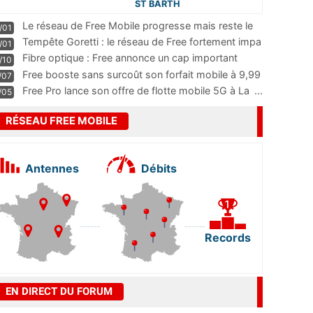
ST BARTH
Le réseau de Free Mobile progresse mais reste le
/01
m
...
Tempête Goretti : le réseau de Free fortement impa
/01
...
Fibre optique : Free annonce un cap important
/10
pass
...
Free booste sans surcoût son forfait mobile à 9,99
/07
...
Free Pro lance son offre de flotte mobile 5G à La
...
/05
RÉSEAU FREE MOBILE
Antennes
Débits
Records
EN DIRECT DU FORUM