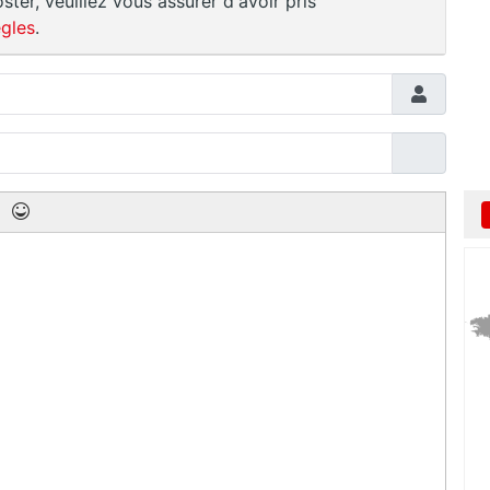
ster, veuillez vous assurer d'avoir pris
gles
.