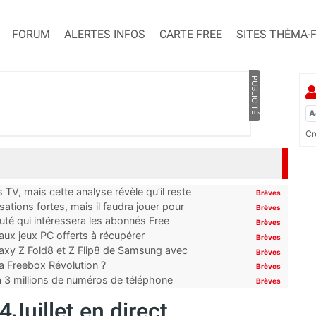
FORUM
ALERTES INFOS
CARTE FREE
SITES THÉMA-
PUBLICITÉ
Cr
TV, mais cette analyse révèle qu’il reste
Brèves
ations fortes, mais il faudra jouer pour
Brèves
uté qui intéressera les abonnés Free
Brèves
x jeux PC offerts à récupérer
Brèves
laxy Z Fold8 et Z Flip8 de Samsung avec
Brèves
 la Freebox Révolution ?
Brèves
’à 3 millions de numéros de téléphone
Brèves
4Juillet en direct