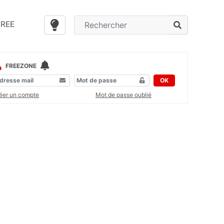
FREE
FREEZONE
OK
éer un compte
Mot de passe oublié