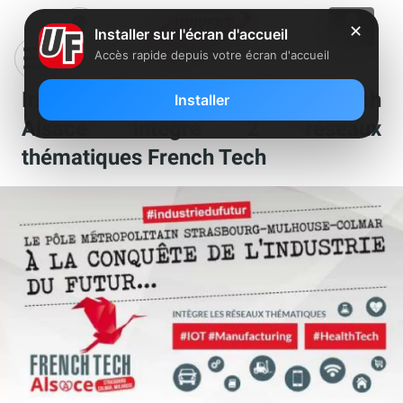
✕
Installer sur l'écran d'accueil
Accès rapide depuis votre écran d'accueil
Industrie du futur : la French Tech
Installer
Alsace intègre 2 réseaux
thématiques French Tech