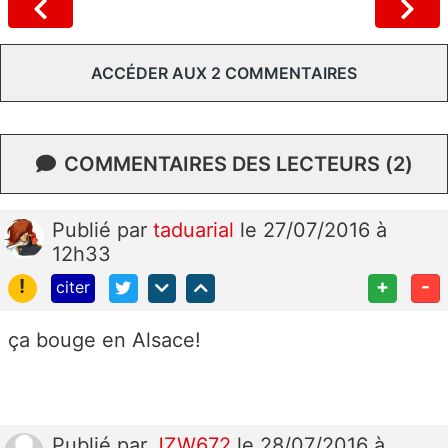
ACCÉDER AUX 2 COMMENTAIRES
COMMENTAIRES DES LECTEURS (2)
Publié
par
taduarial
le 27/07/2016 à
12h33
!
+
-
citer
ça bouge en Alsace!
Publié
par
JZW672
le 28/07/2016 à