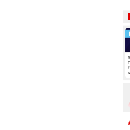
N
T
F
b