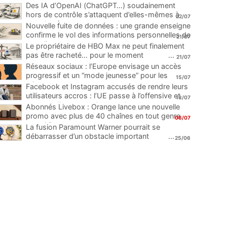
Des IA d’OpenAI (ChatGPT…) soudainement
hors de contrôle s’attaquent d’elles-mêmes à
22/07
une plateforme
...
Nouvelle fuite de données : une grande enseigne
confirme le vol des informations personnelles de
21/07
ses clients
...
Le propriétaire de HBO Max ne peut finalement
pas être racheté… pour le moment
...
21/07
Réseaux sociaux : l’Europe envisage un accès
progressif et un “mode jeunesse” pour les
15/07
mineurs
...
Facebook et Instagram accusés de rendre leurs
utilisateurs accros : l’UE passe à l’offensive et
13/07
menace d’une amende record
...
Abonnés Livebox : Orange lance une nouvelle
promo avec plus de 40 chaînes en tout genre
06/07
pour 1€
...
La fusion Paramount Warner pourrait se
débarrasser d’un obstacle important
...
25/06