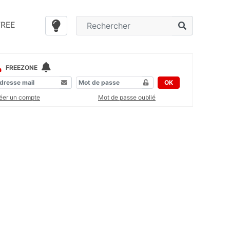
FREE
FREEZONE
OK
éer un compte
Mot de passe oublié