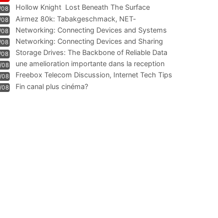
Hollow Knight  Lost Beneath The Surface
/08
Airmez 80k: Tabakgeschmack, NET-
/08
Technologie und Leistung im
Networking: Connecting Devices and Systems
/08
Networking: Connecting Devices and Sharing
/08
Information
Storage Drives: The Backbone of Reliable Data
/08
Management
une amelioration importante dans la reception
/08
WIFI
Freebox Telecom Discussion, Internet Tech Tips
/08
Communi
Fin canal plus cinéma?
/08