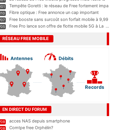
m
...
Tempête Goretti : le réseau de Free fortement impa
/01
...
Fibre optique : Free annonce un cap important
/10
pass
...
Free booste sans surcoût son forfait mobile à 9,99
/07
...
Free Pro lance son offre de flotte mobile 5G à La
...
/05
RÉSEAU FREE MOBILE
Antennes
Débits
Records
EN DIRECT DU FORUM
acces NAS depuis smartphone
/08
Comtpe free Orphélin?
/08