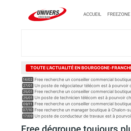
ACCUEIL
FREEZONE
TOUTE L'ACTUALITÉ EN BOURGOGNE-FRANC
Free recherche un conseiller commercial boutiq
14/02
de la Saône-et-Loire
Un poste de négociateur télécom est à pourvoir 
27/01
la Côte-d’Or
Free recherche un conseiller commercial boutique
25/01
Un poste de technicien télécom est à pourvoir c
25/01
du Doubs
Free recherche un conseiller commercial boutiqu
09/11
Nièvre
Free recherche un manager boutique à Chalon-su
07/10
et-Loire
Un poste de conducteur de travaux est à pourvoi
17/09
la Côte-d’Or
Free dégroupe toujours p