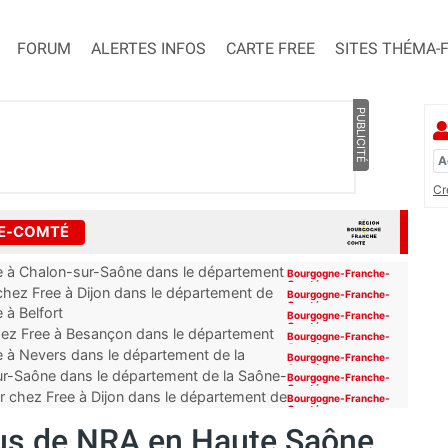
FORUM
ALERTES INFOS
CARTE FREE
SITES THÉMA-
PUBLICITÉ
Cr
HE-COMTÉ
ue à Chalon-sur-Saône dans le département
Bourgogne-Franche-
Comté
chez Free à Dijon dans le département de
Bourgogne-Franche-
Comté
 à Belfort
Bourgogne-Franche-
Comté
hez Free à Besançon dans le département
Bourgogne-Franche-
Comté
e à Nevers dans le département de la
Bourgogne-Franche-
Comté
r-Saône dans le département de la Saône-
Bourgogne-Franche-
Comté
r chez Free à Dijon dans le département de
Bourgogne-Franche-
Comté
lus de NRA en Haute Saône