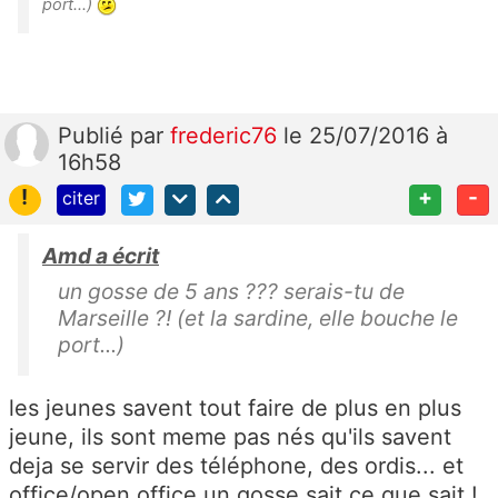
port...
)
Publié
par
frederic76
le 25/07/2016 à
16h58
!
+
-
citer
Amd a écrit
un gosse de 5 ans ??? serais-tu de
Marseille ?! (et la sardine, elle bouche le
port...)
les jeunes savent tout faire de plus en plus
jeune, ils sont meme pas nés qu'ils savent
deja se servir des téléphone, des ordis... et
office/open office un gosse sait ce que sait !