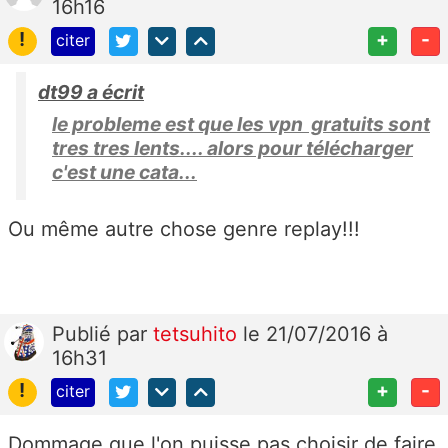
16h16
!
+
-
citer
dt99 a écrit
le probleme est que les vpn gratuits sont
tres tres lents.... alors pour télécharger
c'est une cata...
Ou même autre chose genre replay!!!
Publié
par
tetsuhito
le 21/07/2016 à
16h31
!
+
-
citer
Dommage que l'on puisse pas choisir de faire