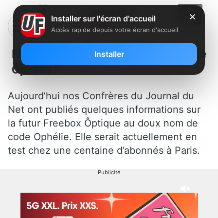
✕
Installer sur l'écran d'accueil
Accès rapide depuis votre écran d'accueil
Freebox Ôptique : Nom de code
Installer
Ôphélie !
Aujourd’hui nos Confrères du Journal du
Net ont publiés quelques informations sur
la futur Freebox Ôptique au doux nom de
code Ophélie. Elle serait actuellement en
test chez une centaine d’abonnés à Paris.
Publicité