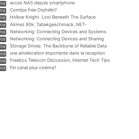
acces NAS depuis smartphone
/08
Comtpe free Orphélin?
/08
Hollow Knight  Lost Beneath The Surface
/08
Airmez 80k: Tabakgeschmack, NET-
/08
Technologie und Leistung im
Networking: Connecting Devices and Systems
/08
Networking: Connecting Devices and Sharing
/08
Information
Storage Drives: The Backbone of Reliable Data
/08
Management
une amelioration importante dans la reception
/08
WIFI
Freebox Telecom Discussion, Internet Tech Tips
/08
Communi
Fin canal plus cinéma?
/08