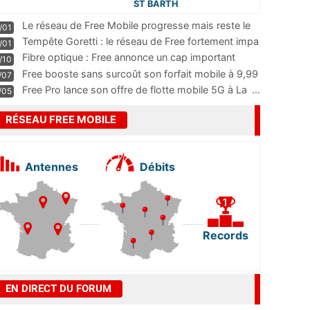
ST BARTH
Le réseau de Free Mobile progresse mais reste le
/01
m
...
Tempête Goretti : le réseau de Free fortement impa
/01
...
Fibre optique : Free annonce un cap important
/10
pass
...
Free booste sans surcoût son forfait mobile à 9,99
/07
...
Free Pro lance son offre de flotte mobile 5G à La
...
/05
RÉSEAU FREE MOBILE
Antennes
Débits
Records
EN DIRECT DU FORUM