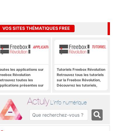
VOS SITES THÉMATIQUES FREE
outes les applications sur
Tutoriels Freebox Révolution
reebox Révolution
Retrouvez tous les tutoriels
etrouvez toutes les
sur la Freebox Révolution,
pplications présentes sur
Découvrez les tutoriels,
reebox Révolution en un
trucs et astuces pour la
lic
Freebox Révolution,
Actuly
Freebox Server, Freebox
L'info numérique
Player