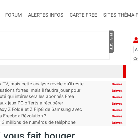
FORUM
ALERTES INFOS
CARTE FREE
SITES THÉMA-
PUBLICITÉ
Cr
TV, mais cette analyse révèle qu’il reste
Brèves
ations fortes, mais il faudra jouer pour
Brèves
uté qui intéressera les abonnés Free
Brèves
x jeux PC offerts à récupérer
Brèves
laxy Z Fold8 et Z Flip8 de Samsung avec
Brèves
 la Freebox Révolution ?
Brèves
’à 3 millions de numéros de téléphone
Brèves
i vous fait bouger