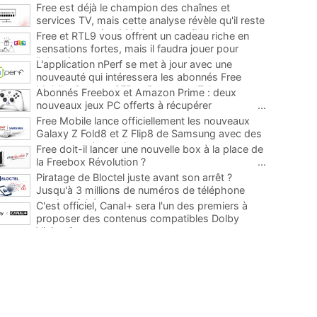
Free est déjà le champion des chaînes et
services TV, mais cette analyse révèle qu'il reste
encore au moins 141 ajouts possibles
...
Free et RTL9 vous offrent un cadeau riche en
sensations fortes, mais il faudra jouer pour
l'obtenir
...
L'application nPerf se met à jour avec une
nouveauté qui intéressera les abonnés Free
Mobile, Orange, SFR et Bouygues Telecom
...
Abonnés Freebox et Amazon Prime : deux
nouveaux jeux PC offerts à récupérer
...
Free Mobile lance officiellement les nouveaux
Galaxy Z Fold8 et Z Flip8 de Samsung avec des
promos et des cadeaux
...
Free doit-il lancer une nouvelle box à la place de
la Freebox Révolution ?
...
Piratage de Bloctel juste avant son arrêt ?
Jusqu'à 3 millions de numéros de téléphone
auraient fuité
...
C'est officiel, Canal+ sera l'un des premiers à
proposer des contenus compatibles Dolby
Vision 2
...