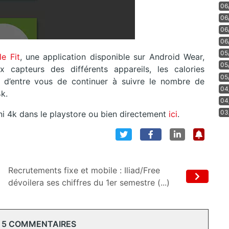
06
06
06
06
05
e Fit
, une application disponible sur Android Wear,
05
capteurs des différents appareils, les calories
05
 d’entre vous de continuer à suivre le nombre de
04
k.
04
03
i 4k dans le playstore ou bien directement
ici
.
Recrutements fixe et mobile : Iliad/Free
dévoilera ses chiffres du 1er semestre (...)
 5 COMMENTAIRES