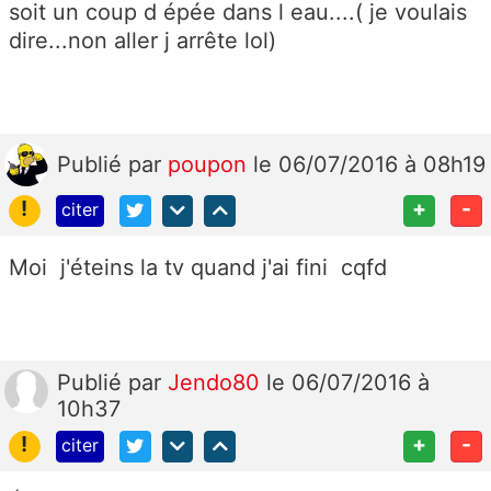
soit un coup d épée dans l eau....( je voulais
dire...non aller j arrête lol)
Publié
par
poupon
le 06/07/2016 à 08h19
!
+
-
citer
Moi j'éteins la tv quand j'ai fini cqfd
Publié
par
Jendo80
le 06/07/2016 à
10h37
!
+
-
citer