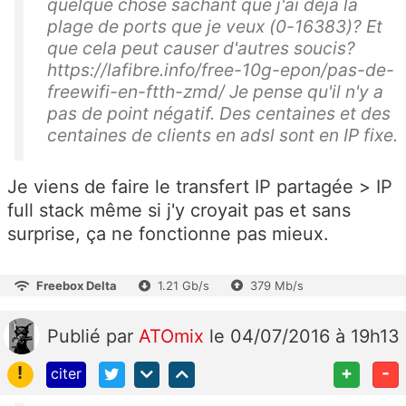
quelque chose sachant que j'ai déjà la
plage de ports que je veux (0-16383)? Et
que cela peut causer d'autres soucis?
https://lafibre.info/free-10g-epon/pas-de-
freewifi-en-ftth-zmd/ Je pense qu'il n'y a
pas de point négatif. Des centaines et des
centaines de clients en adsl sont en IP fixe.
Je viens de faire le transfert IP partagée > IP
full stack même si j'y croyait pas et sans
surprise, ça ne fonctionne pas mieux.
Freebox Delta
1.21 Gb/s
379 Mb/s
Publié
par
ATOmix
le 04/07/2016 à 19h13
!
+
-
citer