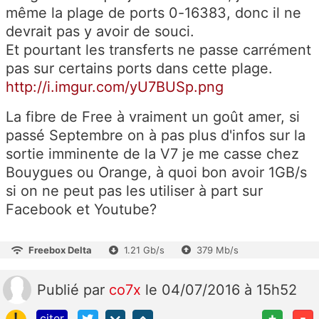
même la plage de ports 0-16383, donc il ne
devrait pas y avoir de souci.
Et pourtant les transferts ne passe carrément
pas sur certains ports dans cette plage.
http://i.imgur.com/yU7BUSp.png
La fibre de Free à vraiment un goût amer, si
passé Septembre on à pas plus d'infos sur la
sortie imminente de la V7 je me casse chez
Bouygues ou Orange, à quoi bon avoir 1GB/s
si on ne peut pas les utiliser à part sur
Facebook et Youtube?
Freebox Delta
1.21 Gb/s
379 Mb/s
Publié
par
co7x
le 04/07/2016 à 15h52
!
+
-
citer