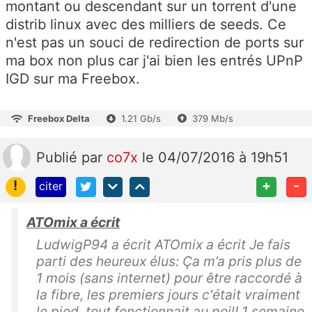
montant ou descendant sur un torrent d'une
distrib linux avec des milliers de seeds. Ce
n'est pas un souci de redirection de ports sur
ma box non plus car j'ai bien les entrés UPnP
IGD sur ma Freebox.
Freebox Delta
1.21 Gb/s
379 Mb/s
Publié
par
co7x
le 04/07/2016 à 19h51
!
+
-
citer
ATOmix a écrit
LudwigP94 a écrit ATOmix a écrit Je fais
parti des heureux élus: Ça m’a pris plus de
1 mois (sans internet) pour être raccordé à
la fibre, les premiers jours c'était vraiment
le pied, tout fonctionnait au poil! 1 semaine