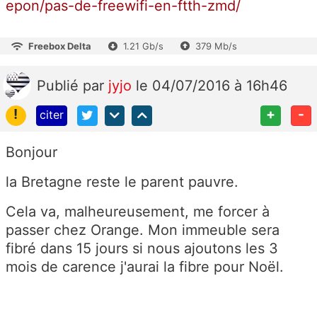
epon/pas-de-freewifi-en-ftth-zmd/
Freebox Delta
1.21 Gb/s
379 Mb/s
Publié
par
jyjo
le 04/07/2016 à 16h46
!
+
-
citer
Bonjour
la Bretagne reste le parent pauvre.
Cela va, malheureusement, me forcer à
passer chez Orange. Mon immeuble sera
fibré dans 15 jours si nous ajoutons les 3
mois de carence j'aurai la fibre pour Noël.