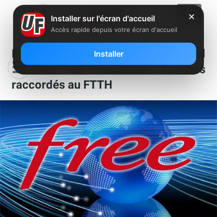
✕
Installer sur l'écran d'accueil
Accès rapide depuis votre écran d'accueil
En juin, Free a battu son record
Installer
mensuel de nouveaux abonnés
raccordés au FTTH